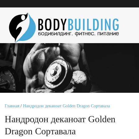
Главная
/
Нандродон деканоат Golden Dragon Сортавала
Нандродон деканоат Golden
Dragon Сортавала