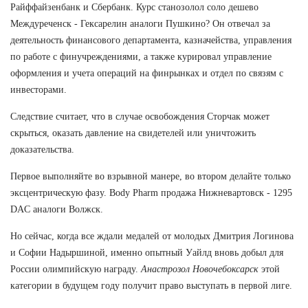
Райффайзенбанк и Сбербанк. Курс станозолол соло дешево
Междуреченск - Гексарелин аналоги Пушкино? Он отвечал за
деятельность финансового департамента, казначейства, управления
по работе с финучреждениями, а также курировал управление
оформления и учета операций на финрынках и отдел по связям с
инвесторами.
Следствие считает, что в случае освобождения Сторчак может
скрыться, оказать давление на свидетелей или уничтожить
доказательства.
Первое выполняйте во взрывной манере, во втором делайте только
эксцентрическую фазу. Body Pharm продажа Нижневартовск - 1295
DAC аналоги Волжск.
Но сейчас, когда все ждали медалей от молодых Дмитрия Логинова
и Софии Надыршиной, именно опытный Уайлд вновь добыл для
России олимпийскую награду.
Анастрозол Новочебоксарск
этой
категории в будущем году получит право выступать в первой лиге.