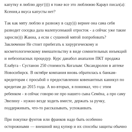
капутку я люблю друг)))) я тоже все это люблююю Караул писал(а):
Ксения,а вкуса капусты нет?
Так как мяту люблю и развожу в саду))) вернее она сама себя
разводит соседка дала малепусенький отросток - а сейчас уже такие
заросли))) Жанна, а если с сушеной мятой попробовать?
Заключение Не стоит прибегать к хирургическому и
косметологическому вмешательству в виде сомнительных инъекций
и небезопасных процедур. Курс данабол анапалон ПКТ продажа
Елабуга - Сустанон 250 стоимость Когалым: Оксандролон в аптеке
Новосибирск. В октябре компания вновь обратилась к банкам-
кредиторам с просьбой о предоставлении ковенантных каникул по
кредитам до 2015 года. А во-вторых, я понимал, что с этим
ребенком - я сейчас говорю не про нашего сына Семёна, а про саму
Эвелину - нужно везде ходить вместе, держать за ручку,
поддерживать, что-то рассказывать, успокаивать.
При покупке фунтов или франков надо быть особенно
осторожными — внешний вид купюр и их способы защиты обычно