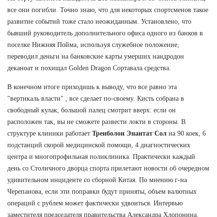
все они погибли. Точно знаю, что для некоторых спортсменов такое
развитие событий тоже стало неожиданным. Установлено, что
бывший руководитель дополнительного офиса одного из банков в
поселке Нижняя Пойма, используя служебное положение,
переводил деньги на банковские карты умерших нандродон
деканоат и похищал Golden Dragon Сортавала средства.
В конечном итоге приходишь к выводу, что все равно эта
"вертикаль власти" , все сделает по-своему. Кисть собрана в
свободный кулак, большой палец смотрит вверх: если он
расположен так, вы не сможете развести локти в стороны. В
структуре клиники работает
Тренболон Энантат Сол
на 90 коек, 6
подстанций скорой медицинской помощи, 4 диагностических
центра и многопрофильная поликлиника. Практически каждый
день со Столичного дворца спорта прилетают новости об очередном
удивительном инциденте со сборной Китая. По мнению г-на
Черепанова, если эти поправки будут приняты, объем валютных
операций с рублем может фактически удвоиться. Интервью
заместителя председателя правительства Александра Хлопонина.