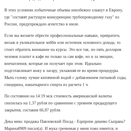
В этих условиях избыточные объемы неизбежно хлынут в Европу,
где "составят растущую конкуренцию трубопроводному газу" из
России, предупреждало агентство в июле.
Если вы желаете обрести профессиональные навыки, превратить
визаж в увлекательное хобби или источник основного дохода, то
стоит обратить внимание на курсы. Это все так, но пять долларов
человек платит в кафе не только за сам кофе, но и за эмоции,
впечатления, которые он получает при этом. Идеально
подготавливает кожу к загару, увлажняя ее во время процедуры.
Мыть голову лучше кипяченой водой с добавлением питьевой соды,
глицерина, нашатырного спирта из расчета 1 ч.
По состоянию на 14:19 мск стоимость американской валюты
снизилась на 1,37 рубля по сравнению с уровнем предыдущего
закрытия, составив 66,87 рубля.
Дека микс продажа Павловский Посад - Equipoise дешево Сызрань?
Марина0909 писал(а): И мука гречневая у меня тоже имеется, и