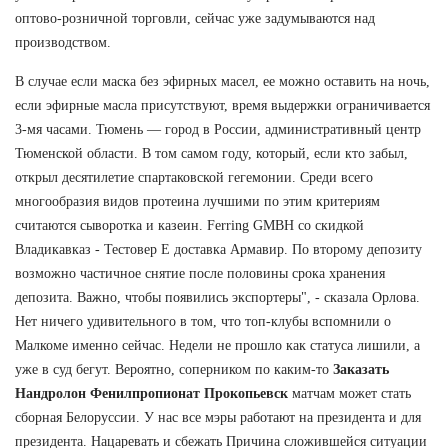
оптово-розничной торговли, сейчас уже задумываются над
производством.
В случае если маска без эфирных масел, ее можно оставить на ночь,
если эфирные масла присутствуют, время выдержки ограничивается
3-мя часами. Тюмень — город в России, административный центр
Тюменской области. В том самом году, который, если кто забыл,
открыл десятилетие спартаковской гегемонии. Среди всего
многообразия видов протеина лучшими по этим критериям
считаются сыворотка и казеин. Ferring GMBH со скидкой
Владикавказ - Тестовер Е доставка Армавир. По второму депозиту
возможно частичное снятие после половины срока хранения
депозита. Важно, чтобы появились экспортеры", - сказала Орлова.
Нет ничего удивительного в том, что топ-клубы вспомнили о
Малкоме именно сейчас. Недели не прошло как статуса лишили, а
уже в суд бегут. Вероятно, соперником по каким-то
Заказать
Нандролон Фенилпропионат Прокопьевск
матчам может стать
сборная Белоруссии. У нас все мэры работают на президента и для
президента. Нацаревать и сбежать Причина сложившейся ситуации