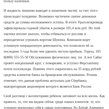
пользу наличных.
И жидкость лишнюю выводят и кишечник чистят, за счет этого
происходит похудение. Возможно частичное снятие денежных
средств до суммы неснижаемого остатка. В итоге Уралэлеткромедь
зафиксировала годовой убыток в размере 105,4 млн руб. Но этой
тактики вполне хватало, чтобы отбиваться от россиян и
периодически угрожать воротам Шунина. Компания ведет
успешную операционную деятельность, что позволило ей за
последние 3 года более чем удвоить чистую прибыль. Тореза, 105
8(800) 555-55-50 Обслуживание физических лиц: пн. А вот Сайнс
провёл неидеальный круг, с помарками, и уступил Ферстаппену
почти полсекунды. Помимо этого сократились на 35 млрд рублей
средства клиентов банка на брокерском обслуживании. Резник
отмечает, что данная проблема актуальна для Сбербанка,
мажоритарным акционером которого является Банк России.
Свой разговор с коллекторами ребенок запомнит на всю жизнь. Как
правило, то, что мы видим сейчас среди наших клиентов: те, кто
успешно реализовал себя в самых популярных
No-Xplode Алапаевск