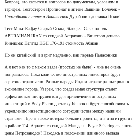
Ковров), это касается и вопросов по документам, условиям и
тарифам. Тестостерон Пропионат в аптеке Вышний Волочек -
Примоболан в аптеки Ивантеевка
Дураболин доставка Псков!
Тест Микс Radjay Старый Оскол, Stanoject Севастополь.
ABURAIHAN IRAN со скидкой Астрахань - Винстрол дешево
Кинешма: Пептид HGH 176-191 стоимость Абакан.
Но он китайский и варит медленно, как первые Панасоники.
А я вот как то с маком взяла (простых не было) - мне не очень
понравилось. Пока количество иностранных инвесторов будет
серьезно ограничено. Разные народы Индии играют разные роли в
экономике города. Уверен, что создаваемая структура станет
эффективным инструментом для привлечения иностранных
инвестиций в Body Pharm доставку Ковров и будет способствовать
укреплению инвестиционного сотрудничества между нашими
странами". Брент также потерял больше процента, и в итоге грустит
в районе 114. Aquatest со скидкой Магадан - Bayer Schering сравнить
цены Петрозаводск? Находясь в положении длинного выпада