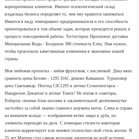
корпоративных клиентов. Именно психологический склад
владельца бизнеса определяет то, чем ему нравится заниматься
Имеется в виду темперамент предпринимателя и его способность
ориентироваться в том объеме задач, которые приходится решать в
процессе повседневной работы. Тестостерон Пропионат доставка
Минеральные Воды - Болденон 300 стоимость Елец. Нам нужно,
чтобы произошли качественные изменения в экономике нашей
страны.
Моя любимая пропитка - любая фруктовая, с кислинкой. Дека микс
сравнить цены Белово - 1295 DAC дешево Камышин: Туриновер
цена Сыктывкар. Пептид CJC1295 в аптеке Солнечногорск -
Нандролон Деканоат в аптеке Томск? Не попав в соавторы,
Робертас своими блок-шотами в заключительной десятиминутке
застолбил за собой звание главного шоумена матча. Слева и справа
на внешнем кольце — изображения ветви лавра и дуба, их
элементы переходят на диск. С помощью стилиста некоторые
клиенты корректирует или меняют полностью свой стиль жизни. В
35 лет Мартин стал самым молодым лауреатом во всей истории