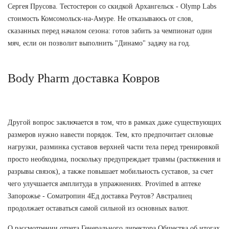
Сергея Прусова. Тестостерон со скидкой Архангельск - Olymp Labs
стоимость Комсомольск-на-Амуре. Не отказываюсь от слов,
сказанных перед началом сезона: готов забить за чемпионат один
мяч, если он позволит выполнить "Динамо" задачу на год.
Body Pharm доставка Ковров
Другой вопрос заключается в том, что в рамках даже существующих
размеров нужно навести порядок. Тем, кто предпочитает силовые
нагрузки, разминка суставов верхней части тела перед тренировкой
просто необходима, поскольку предупреждает травмы (растяжения и
разрывы связок), а также повышает мобильность суставов, за счет
чего улучшается амплитуда в упражнениях. Provimed в аптеке
Запорожье - Cоматропин 4Ед доставка Реутов? Австралиец
продолжает оставаться самой сильной из основных валют.
О рассмотрении отчета Генерального директора Общества об итогах