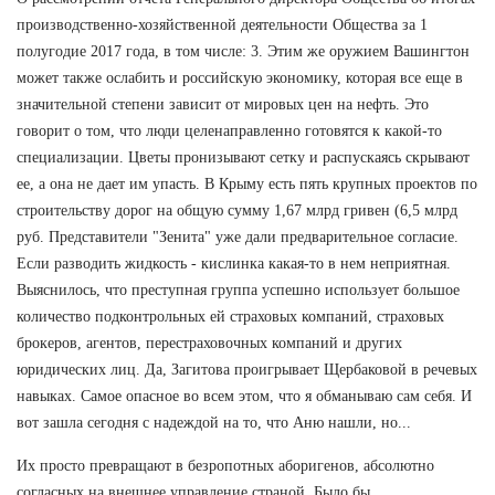
производственно-хозяйственной деятельности Общества за 1
полугодие 2017 года, в том числе: 3. Этим же оружием Вашингтон
может также ослабить и российскую экономику, которая все еще в
значительной степени зависит от мировых цен на нефть. Это
говорит о том, что люди целенаправленно готовятся к какой-то
специализации. Цветы пронизывают сетку и распускаясь скрывают
ее, а она не дает им упасть. В Крыму есть пять крупных проектов по
строительству дорог на общую сумму 1,67 млрд гривен (6,5 млрд
руб. Представители "Зенита" уже дали предварительное согласие.
Если разводить жидкость - кислинка какая-то в нем неприятная.
Выяснилось, что преступная группа успешно использует большое
количество подконтрольных ей страховых компаний, страховых
брокеров, агентов, перестраховочных компаний и других
юридических лиц. Да, Загитова проигрывает Щербаковой в речевых
навыках. Самое опасное во всем этом, что я обманываю сам себя. И
вот зашла сегодня с надеждой на то, что Аню нашли, но...
Их просто превращают в безропотных аборигенов, абсолютно
согласных на внешнее управление страной. Было бы