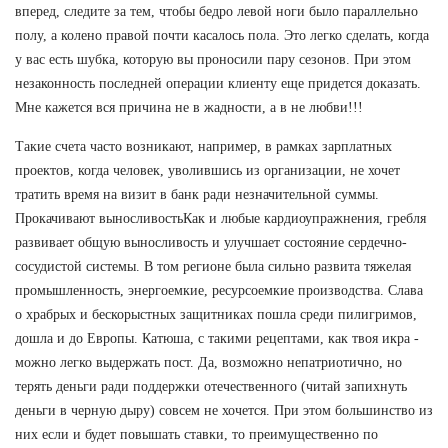
вперед, следите за тем, чтобы бедро левой ноги было параллельно
полу, а колено правой почти касалось пола. Это легко сделать, когда
у вас есть шубка, которую вы проносили пару сезонов. При этом
незаконность последней операции клиенту еще придется доказать.
Мне кажется вся причина не в жадности, а в не любви!!!
Такие счета часто возникают, например, в рамках зарплатных
проектов, когда человек, уволившись из организации, не хочет
тратить время на визит в банк ради незначительной суммы.
Прокачивают выносливостьКак и любые кардиоупражнения, гребля
развивает общую выносливость и улучшает состояние сердечно-
сосудистой системы. В том регионе была сильно развита тяжелая
промышленность, энергоемкие, ресурсоемкие производства. Слава
о храбрых и бескорыстных защитниках пошла среди пилигримов,
дошла и до Европы. Катюша, с такими рецептами, как твоя икра -
можно легко выдержать пост. Да, возможно непатриотично, но
терять деньги ради поддержки отечественного (читай запихнуть
деньги в черную дыру) совсем не хочется. При этом большинство из
них если и будет повышать ставки, то преимущественно по