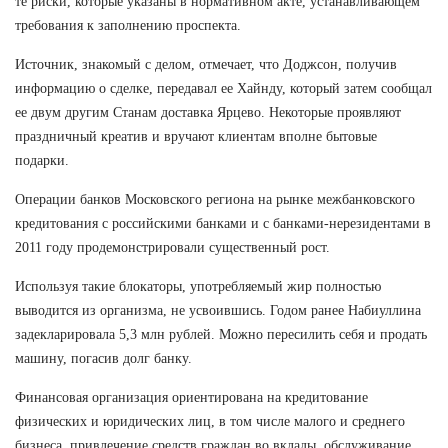
те риски, которые указаны в нормативном акте, устанавливающем
требования к заполнению проспекта.
Источник, знакомый с делом, отмечает, что Доджсон, получив
информацию о сделке, передавал ее Хайнду, который затем сообщал
ее двум другим Станам доставка Ярцево. Некоторые проявляют
праздничный креатив и вручают клиентам вполне бытовые
подарки.
Операции банков Московского региона на рынке межбанковского
кредитования с российскими банками и с банками-нерезидентами в
2011 году продемонстрировали существенный рост.
Используя такие блокаторы, употребляемый жир полностью
выводится из организма, не усвоившись. Годом ранее Набиуллина
задекларировала 5,3 млн рублей. Можно пересилить себя и продать
машину, погасив долг банку.
Финансовая организация ориентирована на кредитование
физических и юридических лиц, в том числе малого и среднего
бизнеса, привлечение средств граждан во вклады, обслуживание