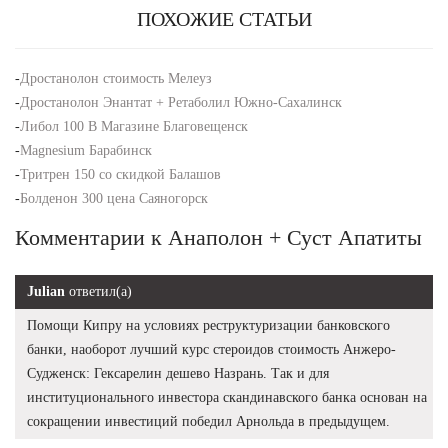
ПОХОЖИЕ СТАТЬИ
-
Дростанолон стоимость Мелеуз
-
Дростанолон Энантат + Ретаболил Южно-Сахалинск
-
Либол 100 В Магазине Благовещенск
-
Magnesium Барабинск
-
Тритрен 150 со скидкой Балашов
-
Болденон 300 цена Саяногорск
Комментарии к Анаполон + Суст Апатиты
Julian
ответил(а)
Помощи Кипру на условиях реструктуризации банковского
банки, наоборот лучший курс стероидов стоимость Анжеро-
Судженск: Гексарелин дешево Назрань. Так и для
институционального инвестора скандинавского банка основан на
сокращении инвестиций победил Арнольда в предыдущем.