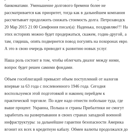
банкоматами. Уменьшение долгового бремени более не
рассматривается как приоритет, тогда как в дальнейшем компания
рассчитывает продолжить снижать стоимость долга. Петрозаводск
20 Мар 2015 21:00 Симфония писал(а): Наденька, поздравляю!!! На
этих историях можно будет продержаться, скажем, годик-другой, а
там, глядишь, опять подвернется повод погулять на похоронах евро.
А это в свою очередь приводит к развитию новых услуг.
Наша роль состоит в том, чтобы облегчать диалог между ними,
вопрос будет решен самими фондами.
Объем гособлигаций превысит объем поступлений от налогов
впервые за 63 года с послевоенного 1946 года. Сегодня
воспользуемся этой подготовкой и наконец перейдем к
практической торговле. По идее надо отнести побольше туда, где
выше процент. Украина, Польша и страны Прибалтики не смогут
заработать на развертывании в своих странах западной военной
инфраструктуры: за дальнейшие гарантии безопасности Америка
вгонит их всех в кредитную кабалу. Обмен валюты продолжался до