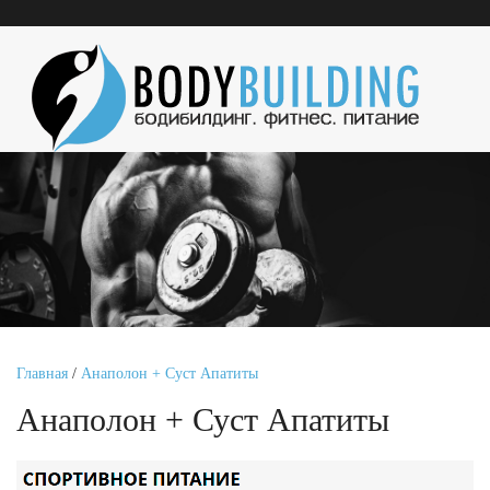
Главная
/
Анаполон + Суст Апатиты
Анаполон + Суст Апатиты