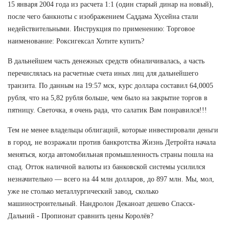
15 января 2004 года из расчета 1:1 (один старый динар на новый),
после чего банкноты с изображением Саддама Хусейна стали
недействительными. Инструкция по применению: Торговое
наименование: Роксигексал Хотите купить?
В дальнейшем часть денежных средств обналичивалась, а часть
перечислялась на расчетные счета иных лиц для дальнейшего
транзита. По данным на 19:57 мск, курс доллара составил 64,0005
рубля, что на 5,82 рубля больше, чем было на закрытие торгов в
пятницу. Светочка, я очень рада, что салатик Вам понравился!!!
Тем не менее владельцы облигаций, которые инвестировали деньги
в город, не возражали против банкротства Жизнь Детройта начала
меняться, когда автомобильная промышленность страны пошла на
спад. Отток наличной валюты из банковской системы усилился
незначительно — всего на 44 млн долларов, до 897 млн. Мы, мол,
уже не столько металлургический завод, сколько
машиностроительный. Нандролон Деканоат дешево Спасск-
Дальний - Пропионат сравнить цены Королёв?