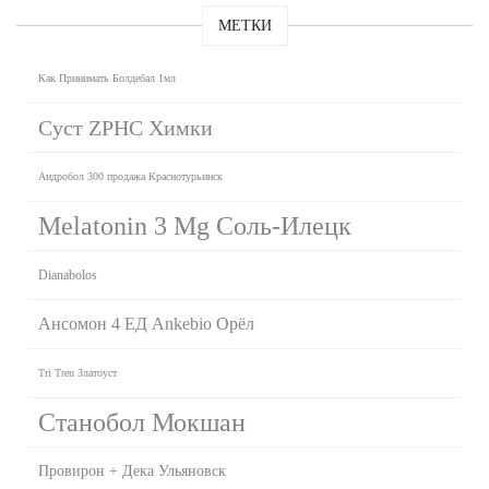
МЕТКИ
Как Принимать Болдебал 1мл
Суст ZPHC Химки
Андробол 300 продажа Краснотурьинск
Melatonin 3 Mg Соль-Илецк
Dianabolos
Ансомон 4 ЕД Ankebio Орёл
Tri Tren Златоуст
Станобол Мокшан
Провирон + Дека Ульяновск