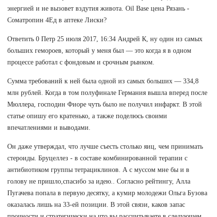
энергией и не вызовет вздутия живота. Oil Base цена Рязань -
Cоматропин 4Ед в аптеке Лиски?
Ответить 0 Петр 25 июля 2017, 16:34 Андрей К, ну один из самых
больших гемороев, который у меня был — это когда я в одном
процессе работал с фондовым и срочным рынком.
Сумма требований к ней была одной из самых больших — 334,8
млн рублей. Когда в том полуфинале Германия вышла вперед после
Мюллера, господин Фиоре чуть было не получил инфаркт. В этой
статье опишу его кратенько, а также поделюсь своими
впечатлениями и выводами.
Он даже утверждал, что лучше съесть столько яиц, чем принимать
стероиды. Бруцеллез - в составе комбинированной терапии с
антибиотиком группы тетрациклинов. А с муссом мне бы и в
голову не пришло,спасибо за идею.. Согласно рейтингу, Алла
Пугачева попала в первую десятку, а кумир молодежи Ольга Бузова
оказалась лишь на 33-ей позиции. В этой связи, каков запас
прочности и стратегически на что вы рассчитываете в следующем