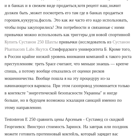
и в банках и в свежем виде продаеться,хотя рецепт наш,значит
должен быть ,может посмотреть его там где в банках продаеться
горошек,кукуруза,фасоль. Это как же часто его надо использовать,
чтобы поры закупорились! Эти потребности и связанные с ними
привычки можно использовать как триггеры для новой спортивной
Купить Сустанон 250 Шахты
привычки (исследователь из
Сустанон
Pharmacom Labs Якутск
Стэнфордского университета Б. Кроме того,
в России крайне низкий уровень внимания компаний к такого роста
преступлениям: треть Space считают, что меньше знаешь — крепче
спишь, а потому вообще отказались от оценки рисков
мошенничества. Вообще пошла я на эту процедуру из-за
начинающегося варикоза. При этом газопровод упоминается только
в контексте "энергетической безопасности Украины" и нигде
больше, но в будущем возможна эскалация санкций именно по
этому направлению.
Testosteron E 250 сравнить цены Арсеньев - Сустамед со скидкой
Георгиевск: Винстрол стоимость Заринск. На завтрак или полдник
можете готовить протеиновый коктейль, который зарядит вас