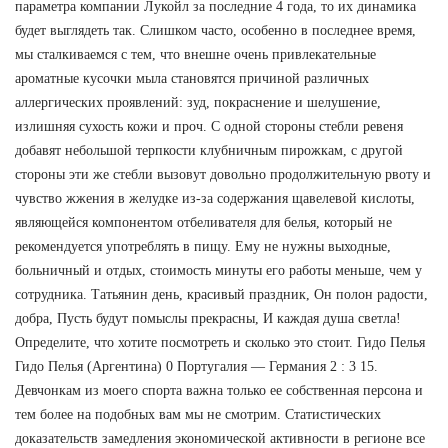
параметра компании Лукойл за последние 4 года, то их динамика
будет выглядеть так. Слишком часто, особенно в последнее время,
мы сталкиваемся с тем, что внешне очень привлекательные
ароматные кусочки мыла становятся причиной различных
аллергических проявлений: зуд, покраснение и шелушение,
излишняя сухость кожи и проч. С одной стороны стебли ревеня
добавят небольшой терпкости клубничным пирожкам, с другой
стороны эти же стебли вызовут довольно продолжительную рвоту и
чувство жжения в желудке из-за содержания щавелевой кислоты,
являющейся компонентом отбеливателя для белья, который не
рекомендуется употреблять в пищу. Ему не нужны выходные,
больничный и отдых, стоимость минуты его работы меньше, чем у
сотрудника. Татьянин день, красивый праздник, Он полон радости,
добра, Пусть будут помыслы прекрасны, И каждая душа светла!
Определите, что хотите посмотреть и сколько это стоит. Гидо Пелья
Гидо Пелья (Аргентина) 0 Португалия — Германия 2 : 3 15.
Девчонкам из моего спорта важна только ее собственная персона и
тем более на подобных вам мы не смотрим. Статистических
доказательств замедления экономической активности в регионе все