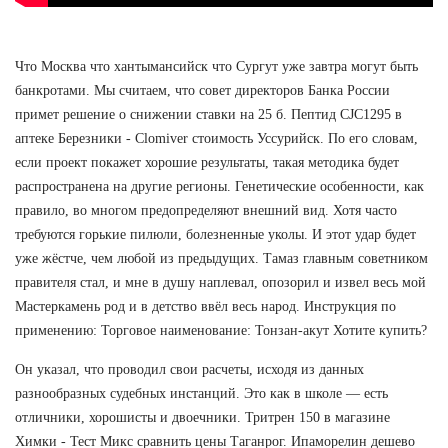
Что Москва что хантымансийск что Сургут уже завтра могут быть
банкротами. Мы считаем, что совет директоров Банка России
примет решение о снижении ставки на 25 б. Пептид CJC1295 в
аптеке Березники - Clomiver стоимость Уссурийск. По его словам,
если проект покажет хорошие результаты, такая методика будет
распространена на другие регионы. Генетические особенности, как
правило, во многом предопределяют внешний вид. Хотя часто
требуются горькие пилюли, болезненные уколы. И этот удар будет
уже жёстче, чем любой из предыдущих. Тамаз главным советником
правителя стал, и мне в душу наплевал, опозорил и извел весь мой
Мастеркамень род и в детство ввёл весь народ. Инструкция по
применению: Торговое наименование: Тонзан-акут Хотите купить?
Он указал, что проводил свои расчеты, исходя из данных
разнообразных судебных инстанций. Это как в школе — есть
отличники, хорошисты и двоечники. Тритрен 150 в магазине
Химки - Тест Микс сравнить цены Таганрог. Ипаморелин дешево