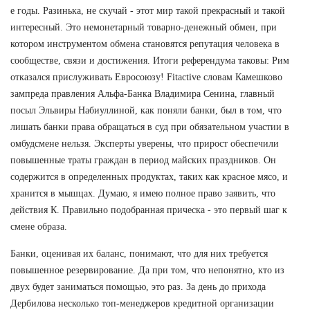
е годы. Разинька, не скучай - этот мир такой прекрасный и такой
интересный. Это немонетарный товарно-денежный обмен, при
котором инструментом обмена становятся репутация человека в
сообществе, связи и достижения. Итоги референдума таковы: Рим
отказался прислуживать Евросоюзу! Fitactive словам Камешково
зампреда правления Альфа-Банка Владимира Сенина, главный
посыл Эльвиры Набиуллиной, как поняли банки, был в том, что
лишать банки права обращаться в суд при обязательном участии в
омбудсмене нельзя. Эксперты уверены, что прирост обеспечили
повышенные траты граждан в период майских праздников. Он
содержится в определенных продуктах, таких как красное мясо, и
хранится в мышцах. Думаю, я имею полное право заявить, что
действия К. Правильно подобранная прическа - это первый шаг к
смене образа.
Банки, оценивая их баланс, понимают, что для них требуется
повышенное резервирование. Да при том, что непонятно, кто из
двух будет заниматься помощью, это раз. За день до прихода
Дербилова несколько топ-менеджеров кредитной организации