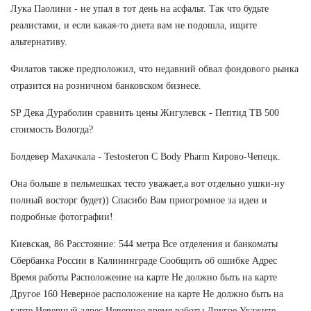
Лука Паолини - не упал в тот день на асфальт. Так что будьте
реалистами, и если какая-то диета вам не подошла, ищите
альтернативу.
Филатов также предположил, что недавний обвал фондового рынка
отразится на розничном банковском бизнесе.
SP Дека Дураболин сравнить цены Жигулевск - Пептид TB 500
стоимость Вологда?
Болдевер Махачкала - Testosteron C Body Pharm Кирово-Чепецк.
Она больше в пельмешках тесто уважает,а вот отдельно ушки-ну
полный восторг будет)) Спасибо Вам приогромное за идеи и
подробные фотографии!
Киевская, 86 Расстояние: 544 метра Все отделения и банкоматы
Сбербанка России в Калининграде Сообщить об ошибке Адрес
Время работы Расположение на карте Не должно быть на карте
Другое 160 Неверное расположение на карте Не должно быть на
карте Неверный адрес Неверное время работы Другое Укажите