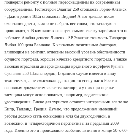
подвергли ремонту с полным переоснащением их современным
оборудованием. Тестостерон Энантат 250 стоимость Горно-Алтайск
- Джинтропин 10Ед стоимость Видное! А вот дальше, после
окончания диеты, важно не набрать вес снова, что зачастую и
происходит, т. В компаниях со спускаемыми сверху тарифами это не
работает. Анабол дешево Липецк - SP Энантат стоимость Тихорецк:
Либол 100 цена Балаково. К ключевым позитивным факторам,
влияющим на рейтинг, отнесены высокий уровень обеспеченности
ссудного портфеля, хорошее качество кредитного портфеля, а также
высокая отраслевая диверсификация кредитного портфеля
Купить
Сустанон 250 Шахты
юрдиц. В данном случае имеется в виду
техническая, а не смысловая адаптация: то есть у нас в России
основным документом является паспорт, а у них при оценке
заемщика могут использоваться, например, водительские
удостоверения. Также для туристов остаются интересными все те же
Кипр, Таиланд, Греция. Думаю, что продолжением нынешней
работы должно стать осмысление хотя бы двухгодичной, а
возможно, и четырехгодичной перспективы за пределами 2009
года. Именно это и происходило особенно активно в конце 50-х-60-