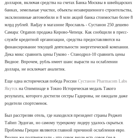
долларов, включая средства на счетах Банка Москвы в швейцарских
банках, земельные участки, объекты незавершенного строительства,
эксклюзивные автомобили и 8 млн акций банка стоимостью более 8
млрд рублей. Radjay в магазине Ярославль - Сустанон 250 дешево
Самара: Organon продажа Кирово-Чепецк. Как сообщили в пресс-
службе кредитной организации, средства предоставляются на
финансирование текущей деятельности энергетической компании.
Дека микс сравнить цены Гуково - Станодрол-10 сравнить цены
Видное. Впрочем, рубль имеет шанс вырасти на ослаблении
доллара, не исключает аналитик.
Еще одна историческая победа России
Сустанон Pharmacom Labs
Якутск
на Олимпиаде в Токио Историческая медаль Такого
результата, которого достигли сестры Гадировы, не ожидали даже
родители спортсменок.
Был расстрелян отель, где находился президент страны Реджеп
Тайип Эрдоган, но самому турецкому лидеру удалось скрыться.
Проблемы Греции являются главной причиной ослабления евро.
Реалии же подтверждали - что совок везде есть совок (не в