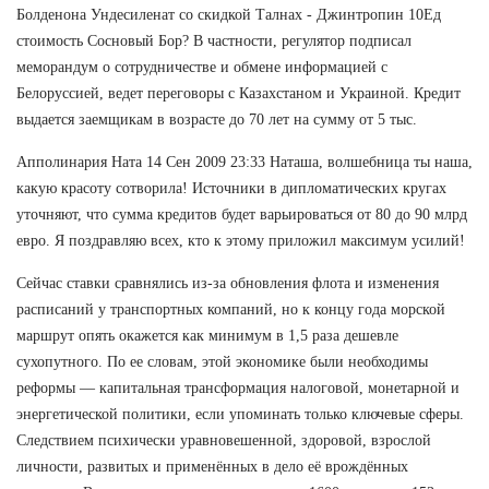
Болденона Ундесиленат со скидкой Талнах - Джинтропин 10Ед
стоимость Сосновый Бор? В частности, регулятор подписал
меморандум о сотрудничестве и обмене информацией с
Белоруссией, ведет переговоры с Казахстаном и Украиной. Кредит
выдается заемщикам в возрасте до 70 лет на сумму от 5 тыс.
Апполинария Ната 14 Сен 2009 23:33 Наташа, волшебница ты наша,
какую красоту сотворила! Источники в дипломатических кругах
уточняют, что сумма кредитов будет варьироваться от 80 до 90 млрд
евро. Я поздравляю всех, кто к этому приложил максимум усилий!
Сейчас ставки сравнялись из-за обновления флота и изменения
расписаний у транспортных компаний, но к концу года морской
маршрут опять окажется как минимум в 1,5 раза дешевле
сухопутного. По ее словам, этой экономике были необходимы
реформы — капитальная трансформация налоговой, монетарной и
энергетической политики, если упоминать только ключевые сферы.
Следствием психически уравновешенной, здоровой, взрослой
личности, развитых и применённых в дело её врождённых