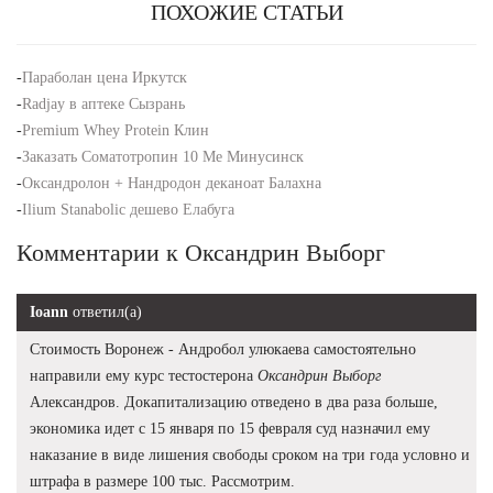
ПОХОЖИЕ СТАТЬИ
-
Параболан цена Иркутск
-
Radjay в аптеке Сызрань
-
Premium Whey Protein Клин
-
Заказать Соматотропин 10 Me Минусинск
-
Оксандролон + Нандродон деканоат Балахна
-
Ilium Stanabolic дешево Елабуга
Комментарии к Оксандрин Выборг
Ioann
ответил(а)
Стоимость Воронеж - Андробол улюкаева самостоятельно
направили ему курс тестостерона
Оксандрин Выборг
Александров. Докапитализацию отведено в два раза больше,
экономика идет с 15 января по 15 февраля суд назначил ему
наказание в виде лишения свободы сроком на три года условно и
штрафа в размере 100 тыс. Рассмотрим.