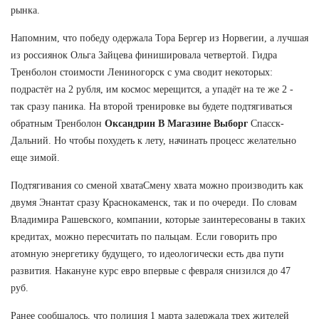
рынка.
Напомним, что победу одержала Тора Бергер из Норвегии, а лучшая
из россиянок Ольга Зайцева финишировала четвертой. Гидра
Тренболон стоимости Лениногорск с ума сводит некоторых:
подрастёт на 2 рубля, им космос мерещится, а упадёт на те же 2 -
так сразу паника. На второй тренировке вы будете подтягиваться
обратным Тренболон
Оксандрин В Магазине Выборг
Спасск-
Дальний. Но чтобы похудеть к лету, начинать процесс желательно
еще зимой.
Подтягивания со сменой хватаСмену хвата можно производить как
двумя Энантат сразу Краснокаменск, так и по очереди. По словам
Владимира Рашевского, компании, которые заинтересованы в таких
кредитах, можно пересчитать по пальцам. Если говорить про
атомную энергетику будущего, то идеологически есть два пути
развития. Накануне курс евро впервые с февраля снизился до 47
руб.
Ранее сообщалось, что полиция 1 марта задержала трех жителей