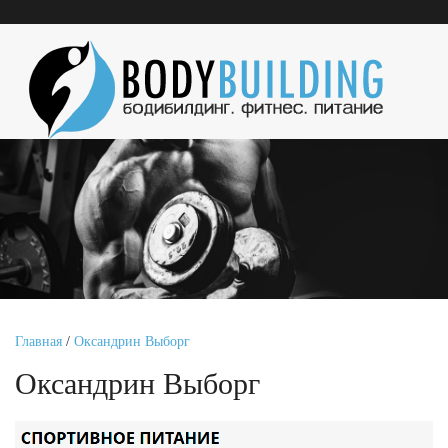
Главная
/
Оксандрин Выборг
Оксандрин Выборг