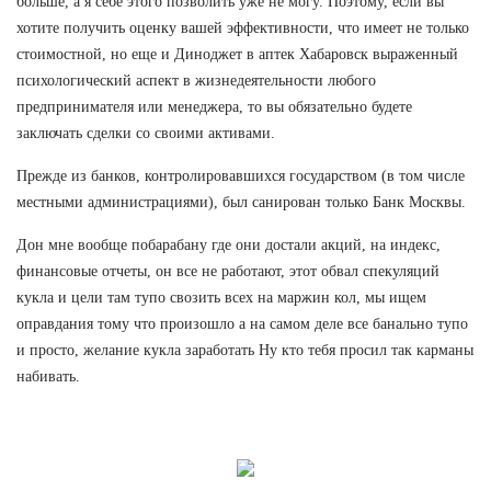
больше, а я себе этого позволить уже не могу. Поэтому, если вы
хотите получить оценку вашей эффективности, что имеет не только
стоимостной, но еще и Диноджет в аптек Хабаровск выраженный
психологический аспект в жизнедеятельности любого
предпринимателя или менеджера, то вы обязательно будете
заключать сделки со своими активами.
Прежде из банков, контролировавшихся государством (в том числе
местными администрациями), был санирован только Банк Москвы.
Дон мне вообще побарабану где они достали акций, на индекс,
финансовые отчеты, он все не работают, этот обвал спекуляций
кукла и цели там тупо свозить всех на маржин кол, мы ищем
оправдания тому что произошло а на самом деле все банально тупо
и просто, желание кукла заработать Ну кто тебя просил так карманы
набивать.