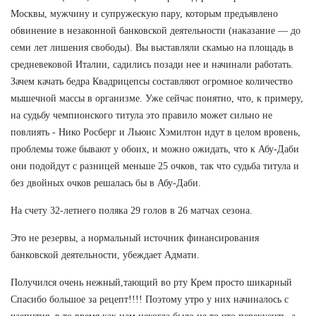
Москвы, мужчину и супружескую пару, которым предъявлено
обвинение в незаконной банковской деятельности (наказание — до
семи лет лишения свободы). Вы выставляли скамью на площадь в
средневековой Италии, садились позади нее и начинали работать.
Зачем качать бедра Квадрицепсы составляют огромное количество
мышечной массы в организме. Уже сейчас понятно, что, к примеру,
на судьбу чемпионского титула это правило может сильно не
повлиять - Нико Росберг и Льюис Хэмилтон идут в целом вровень,
проблемы тоже бывают у обоих, и можно ожидать, что к Абу-Даби
они подойдут с разницей меньше 25 очков, так что судьба титула и
без двойных очков решалась бы в Абу-Даби.
На счету 32-летнего поляка 29 голов в 26 матчах сезона.
Это не резервы, а нормальный источник финансирования
банковской деятельности, убеждает Адмати.
Получился очень нежный,тающий во рту Крем просто шикарный
Спасибо большое за рецепт!!!! Поэтому утро у них начиналось с