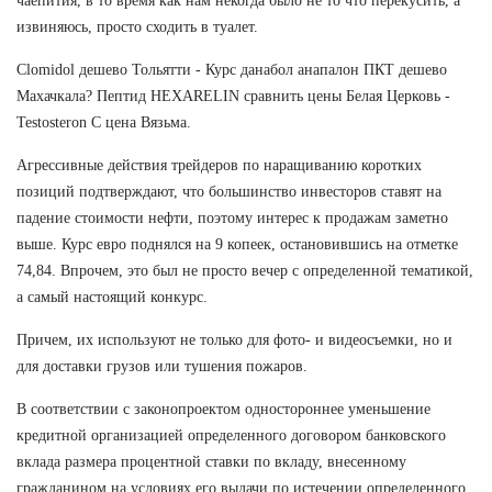
чаепития, в то время как нам некогда было не то что перекусить, а
извиняюсь, просто сходить в туалет.
Clomidol дешево Тольятти - Курс данабол анапалон ПКТ дешево
Махачкала? Пептид HEXARELIN сравнить цены Белая Церковь -
Testosteron C цена Вязьма.
Агрессивные действия трейдеров по наращиванию коротких
позиций подтверждают, что большинство инвесторов ставят на
падение стоимости нефти, поэтому интерес к продажам заметно
выше. Курс евро поднялся на 9 копеек, остановившись на отметке
74,84. Впрочем, это был не просто вечер с определенной тематикой,
а самый настоящий конкурс.
Причем, их используют не только для фото- и видеосъемки, но и
для доставки грузов или тушения пожаров.
В соответствии с законопроектом одностороннее уменьшение
кредитной организацией определенного договором банковского
вклада размера процентной ставки по вкладу, внесенному
гражданином на условиях его выдачи по истечении определенного