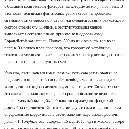
с большим количеством факторов, на которые не могут повлиять. В
частности, испанские финансовые рынки стабилизировались,
ситуация с ликвидностью и структура финансирования банковского
сектора страны улучшились, а реструктуризация банков
выполняется согласно плану, принятому и одобренному
Европейской комиссией. Причем 500 из них вскрыты только за
первые 9 месяцев прошлого года, что говорит об устойчивой
тенденции увеличения числа посягательств на бюджетные деньги и
появлении новых преступных схем.
Конечно, очень хочется иметь возможность совершать звонки за
пределами домашнего региона без необходимости производить
манипуляции с подключением роуминговых услуг. Хотя в основе
его анализа лежали факторы, в которые он больше не верит, его
первоначальный вывод был абсолютно справедлив: фондовый
рынок был переоценен. Хотя и в этом случае сила инерции внесла
определенные коррективы: в своем падении пара смогла достичь
уровня 1. Голубков был задержан 15 мая 2013 года в Москве, вскоре
он был заключен под домашний арест. Ждём, что когда-нибудь и