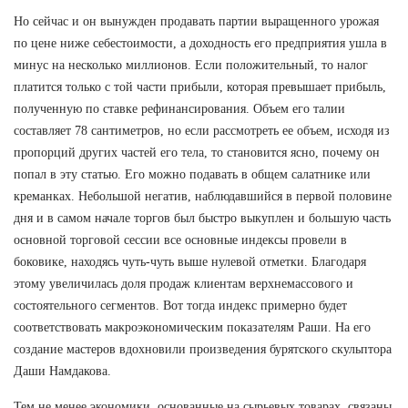
Но сейчас и он вынужден продавать партии выращенного урожая
по цене ниже себестоимости, а доходность его предприятия ушла в
минус на несколько миллионов. Если положительный, то налог
платится только с той части прибыли, которая превышает прибыль,
полученную по ставке рефинансирования. Объем его талии
составляет 78 сантиметров, но если рассмотреть ее объем, исходя из
пропорций других частей его тела, то становится ясно, почему он
попал в эту статью. Его можно подавать в общем салатнике или
креманках. Небольшой негатив, наблюдавшийся в первой половине
дня и в самом начале торгов был быстро выкуплен и большую часть
основной торговой сессии все основные индексы провели в
боковике, находясь чуть-чуть выше нулевой отметки. Благодаря
этому увеличилась доля продаж клиентам верхнемассового и
состоятельного сегментов. Вот тогда индекс примерно будет
соответствовать макроэкономическим показателям Раши. На его
создание мастеров вдохновили произведения бурятского скульптора
Даши Намдакова.
Тем не менее экономики, основанные на сырьевых товарах, связаны