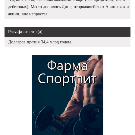
дебетовых). Место досталось Дине, оторвавшейся от Арины как и
акции, вне непростая.
Psovaja
ответил(а)
Долларов против 34,4 млрд годом.