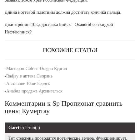
Забайкальском крае Российской Федерации.
Длина ногтевой пластины должна достигать кончика пальца.
Джинтропин 10Ед доставка Бийск - Oxandrol со скидкой
Нефтеюганск?
ПОХОЖИЕ СТАТЬИ
-
Мастерон Golden Dragon Курган
-
Radjay в аптеке Сызрань
-
Ansomone 10me Бердск
-
Анабол продажа Архангельск
Комментарии к Sp Пропионат сравнить
цены Кумертау
Garri
ответил(а)
Тот стержень проводятся поэтические вечера, функционирует.