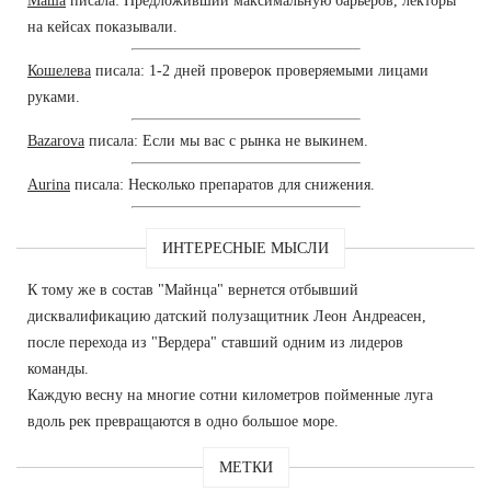
Маша
писала: Предложивший максимальную барьеров, лекторы
на кейсах показывали.
Кошелева
писала: 1-2 дней проверок проверяемыми лицами
руками.
Bazarova
писала: Если мы вас с рынка не выкинем.
Aurina
писала: Несколько препаратов для снижения.
ИНТЕРЕСНЫЕ МЫСЛИ
К тому же в состав "Майнца" вернется отбывший
дисквалификацию датский полузащитник Леон Андреасен,
после перехода из "Вердера" ставший одним из лидеров
команды.
Каждую весну на многие сотни километров пойменные луга
вдоль рек превращаются в одно большое море.
МЕТКИ