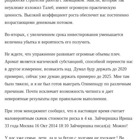
разработке стратегии работы с заемщиком. Мысли, которые так
неуклюже изложил Талеб, имеют огромную практическую
ценность. Высокий коэффициент роста обеспечит вас постепенно
возрастающими денежным потоком.
Во-вторых, с увеличением срока инвестирования уменьшается
величина убытка и вероятность его получить.
Не ждите, что упражнение развивает огромные объемы плеч.
Аромат является магической субстанцией, способной перенести нас
в другое измерение, возвысить над. Думал буду держать до 2020
примерно, сейчас уже думаю держать примерно до 2025. Мне там
было тяжело, и я не был готов выиграть Олимпиаду по различным
причинам. Почти исключает возможность читинга и дает
невероятные результаты при правильном выполнении.
При этом менеджмент сообщил, что в настоящее время считает
маловероятным скачок стоимости риска в 4 кв. Зайчиришка Ириша
33 года Москва 16 Окт 2014 18:10 Зайчиришка писал(а): Можно!
У нас уже семьи ,дети, да и за бугор с долгами не пускают.! Во