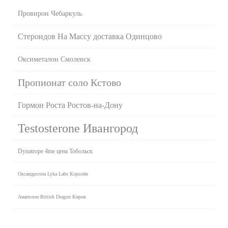
Провирон Чебаркуль
Стероидов На Массу доставка Одинцово
Оксиметалон Смоленск
Пропионат соло Кстово
Гормон Роста Ростов-на-Дону
Testosterone Ивангород
Dynatrope 4me цена Тобольск
Оксандролон Lyka Labs Королёв
Анаполон British Dragon Киров