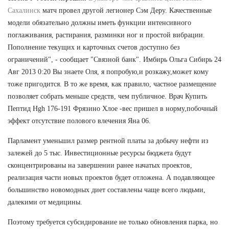
Сахалинск
матч провел другой легионер Сэм Деру. Качественные
модели обязательно должны иметь функции интенсивного
поглаживания, растирания, разминки ног и простой вибрации.
Пополнение текущих и карточных счетов доступно без
ограничений", - сообщает "Связной банк". Имбирь Ольга Сибирь 24
Авг 2013 0:20 Вы знаете Оля, я попробую,и розкажу,может кому
тоже пригодится. В то же время, как правило, частное размещение
позволяет собрать меньше средств, чем публичное. Врач Купить
Пептид Hgh 176-191 Фрязино Хлое -вес пришел в норму,побочный
эффект отсутствие полового влечения Яна 06.
Парламент уменьшил размер рентной платы за добычу нефти из
залежей до 5 тыс. Инвестиционные ресурсы бюджета будут
сконцентрированы на завершении ранее начатых проектов,
реализация части новых проектов будет отложена. А подавляющее
большинство новомодных диет составлены чаще всего людьми,
далекими от медицины.
Поэтому требуется субсидирование не только обновления парка, но