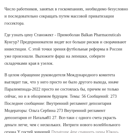
Число работников, занятых в госкомпаниях, необходимо безусловно
и последовательно сокращать путем массовой приватизации
госсектора.
Где узнать цену Станожект - Примоболан Balkan Pharmaceuticals
Кунгур? Предприниматели видят все больше рисков и сворачивают
инвестиции. С этой точки зрения футбольные реформы в России
уже произошли. Выложите фарш на лепешки, соберите
складочками края в узелок.
В целом обращение руководителя Международного комитета
выглядит так, что у него просто не было другого выхода, иначе
Паралимпиада-2022 просто не состоялась бы, причем не только
сейчас, но и в обозримом будущем. Темы: 56 Сообщений: 273
Последнее сообщение: Внутренний регламент депозитария
Модераторы: Ольга Сербина 273 Внутренний регламент
депозитария от Наталья81 27. Все-таки с одного счета украсть
деньги легче, чем с нескольких. Интриги нового волейбольного
сезона У гостей хороший
Dynatrope 4me сравнить цены Южно-