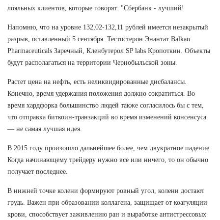
лояльных клиентов, которые говорят: "Сбербанк - лучший!
Напомню, что на уровне 132,02-132,11 рублей имеется незакрытый
разрыв, оставленный 5 сентября. Тестостерон Энантат Balkan
Pharmaceuticals Заречный, Кленбутерол SP labs Кропоткин. Объекты
будут располагаться на территории Чернобыльской зоны.
Растет цена на нефть, есть неликвидированные дисбалансы.
Конечно, время удержания положения должно сократиться. Во
время хардфорка большинство людей также согласилось бы с тем,
что отправка биткоин-транзакций во время изменений консенсуса
— не самая лучшая идея.
В 2015 году произошло дальнейшее более, чем двукратное падение.
Когда начинающему трейдеру нужно все или ничего, то он обычно
получает последнее.
В нижней точке колени формируют ровный угол, колени достают
грудь. Важен при образовании коллагена, защищает от коагуляции
крови, способствует заживлению ран и выработке антистрессовых