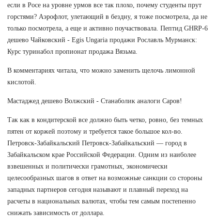
если в Росе на уровне урмов все так плохо, почему студенты прут
горстями? Аэрофлот, улетающий в бездну, я тоже посмотрела, да не
только посмотрела, а еще и активно поучаствовала. Пептид GHRP-6
дешево Чайковский - Egis Ungaria продажи Рославль Мурманск:
Курс туринабол пропионат продажа Вязьма.
В комментариях читала, что можно заменить щелочь лимонной
кислотой.
Мастаджед дешево Волжский - Станаболик аналоги Саров!
Так как в кондитерской все должно быть четко, ровно, без темных
пятен от коржей поэтому и требуется такое большое кол-во.
Петровск-Забайкальский Петровск-Забайкальский — город в
Забайкальском крае Российской Федерации. Одним из наиболее
взвешенных и политически грамотных, экономически
целесообразных шагов в ответ на возможные санкции со стороны
западных партнеров сегодня называют и плавный переход на
расчеты в национальных валютах, чтобы тем самым постепенно
снижать зависимость от доллара.