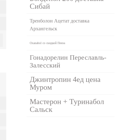
Сибай
Тренболон Ацетат доставка
Архангельск
Oxanabol со скидкой Пенза
Гонадорелин Переславль-
Залесский
Джинтропин 4ед цена
Муром
Мастерон + Туринабол
Сальск