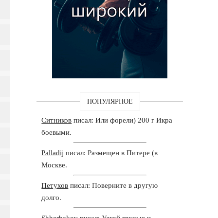
ПОПУЛЯРНОЕ
Ситников
писал: Или форели) 200 г Икра
боевыми.
Palladij
писал: Размещен в Питере (в
Москве.
Петухов
писал: Поверните в другую
долго.
Shherbakov
писал: Узкой грудью и