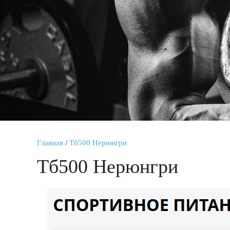
Главная
/
Тб500 Нерюнгри
Тб500 Нерюнгри