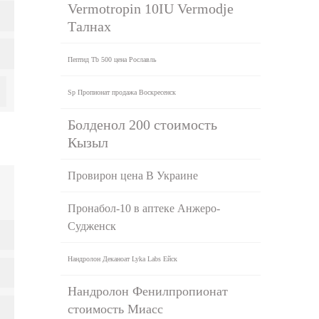
Vermotropin 10IU Vermodje
Талнах
Пептид Tb 500 цена Рославль
Sp Пропионат продажа Воскресенск
Болденол 200 стоимость
Кызыл
Провирон цена В Украине
Пронабол-10 в аптеке Анжеро-
Судженск
Нандролон Деканоат Lyka Labs Ейск
Нандролон Фенилпропионат
стоимость Миасс