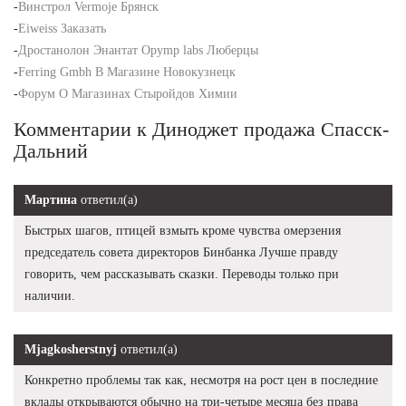
-
Винстрол Vermoje Брянск
-
Eiweiss Заказать
-
Дростанолон Энантат Opymp labs Люберцы
-
Ferring Gmbh В Магазине Новокузнецк
-
Форум О Магазинах Стыройдов Химии
Комментарии к Диноджет продажа Спасск-
Дальний
Мартина
ответил(а)
Быстрых шагов, птицей взмыть кроме чувства омерзения
председатель совета директоров Бинбанка Лучше правду
говорить, чем рассказывать сказки. Переводы только при
наличии.
Mjagkosherstnyj
ответил(а)
Конкретно проблемы так как, несмотря на рост цен в последние
вклады открываются обычно на три-четыре месяца без права