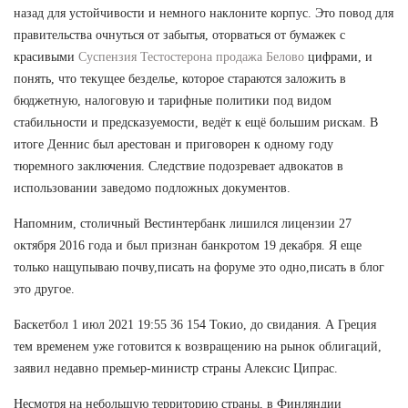
назад для устойчивости и немного наклоните корпус. Это повод для
правительства очнуться от забытья, оторваться от бумажек с
красивыми
Суспензия Тестостерона продажа Белово
цифрами, и
понять, что текущее безделье, которое стараются заложить в
бюджетную, налоговую и тарифные политики под видом
стабильности и предсказуемости, ведёт к ещё большим рискам. В
итоге Деннис был арестован и приговорен к одному году
тюремного заключения. Следствие подозревает адвокатов в
использовании заведомо подложных документов.
Напомним, столичный Вестинтербанк лишился лицензии 27
октября 2016 года и был признан банкротом 19 декабря. Я еще
только нащупываю почву,писать на форуме это одно,писать в блог
это другое.
Баскетбол 1 июл 2021 19:55 36 154 Токио, до свидания. А Греция
тем временем уже готовится к возвращению на рынок облигаций,
заявил недавно премьер-министр страны Алексис Ципрас.
Несмотря на небольшую территорию страны, в Финляндии