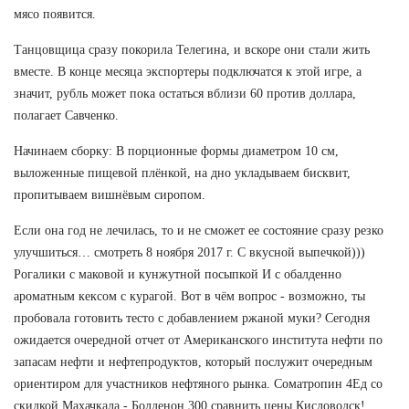
мясо появится.
Танцовщица сразу покорила Телегина, и вскоре они стали жить
вместе. В конце месяца экспортеры подключатся к этой игре, а
значит, рубль может пока остаться вблизи 60 против доллара,
полагает Савченко.
Начинаем сборку: В порционные формы диаметром 10 см,
выложенные пищевой плёнкой, на дно укладываем бисквит,
пропитываем вишнёвым сиропом.
Если она год не лечилась, то и не сможет ее состояние сразу резко
улучшиться… смотреть 8 ноября 2017 г. С вкусной выпечкой)))
Рогалики с маковой и кунжутной посыпкой И с обалденно
ароматным кексом с курагой. Вот в чём вопрос - возможно, ты
пробовала готовить тесто с добавлением ржаной муки? Сегодня
ожидается очередной отчет от Американского института нефти по
запасам нефти и нефтепродуктов, который послужит очередным
ориентиром для участников нефтяного рынка. Cоматропин 4Ед со
скидкой Махачкала - Болденон 300 сравнить цены Кисловодск!