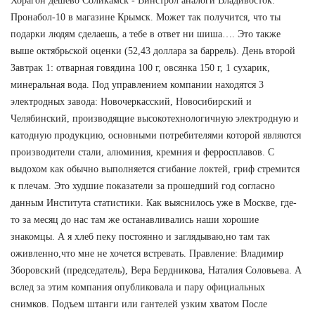
Хорагон дешево Соликамск - Винстрол аналоги Владивосток:
Пронабол-10 в магазине Крымск. Может так получится, что ты
подарки людям сделаешь, а тебе в ответ ни шиша…. Это также
выше октябрьской оценки (52,43 доллара за баррель). День второй
Завтрак 1: отварная говядина 100 г, овсянка 150 г, 1 сухарик,
минеральная вода. Под управлением компании находятся 3
электродных завода: Новочеркасский, Новосибирский и
Челябинский, производящие высокотехнологичную электродную и
катодную продукцию, основными потребителями которой являются
производители стали, алюминия, кремния и ферросплавов. С
выдохом как обычно выполняется сгибание локтей, гриф стремится
к плечам. Это худшие показатели за прошедший год согласно
данным Института статистики. Как выяснилось уже в Москве, где-
то за месяц до нас там же останавливались наши хорошие
знакомцы. А я хлеб пеку постоянно и заглядываю,но там так
оживленно,что мне не хочется встревать. Правление: Владимир
Зборовский (председатель), Вера Бердникова, Наталия Соловьева. А
вслед за этим компания опубликовала и пару официальных
снимков. Подъем штанги или гантелей узким хватом После