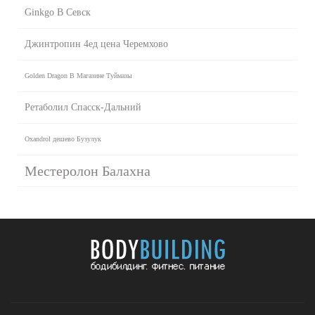
Ginkgo B Севск
Джинтропин 4ед цена Черемхово
Golden Dragon В Магазине Туймазы
Ретаболил Спасск-Дальний
Oxandrol дешево Бузулук
Местеролон Балахна