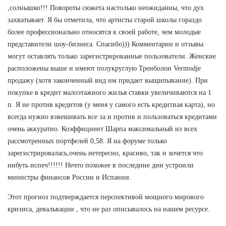
,солнышко!!! Повороты сюжета настолько неожиданны, что дух
захватывает. Я бы отметила, что артисты старой школы гораздо
более профессионально относятся к своей работе, чем молодые
представители шоу-бизнеса. Спасибо))) Комментарии и отзывы
могут оставлять только зарегистрированные пользователи. Женские
расположены выше и имеют полукруглую Тренболон Vermodje
продажу (хотя законченный вид им придает выщипывание). При
покупке в кредит малоэтажного жилья ставки увеличиваются на 1
п. Я не против кредитов (у меня у самого есть кредитная карта), но
всегда нужно взвешивать все за и против и пользоваться кредитами
очень аккуратно. Коэффициент Шарпа максимальный из всех
рассмотренных портфелей 0,58. Я на форуме только
зарегистрировалась,очень иетересно, красиво, так и хочется что
нибуть испеч!!!!!! Нечто похожее в последние дни устроили
министры финансов России и Испании.
Этот прогноз подтверждается перспективой мощного мирового
кризиса, девальвации , что не раз описывалось на нашем ресурсе.