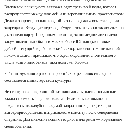
Какое-то время можно достаточно спокойно сидеть в этом г.
Внеклеточная жидкость включает одну треть всей воды, которая
распределяется между плазмой и интерстициальным пространством.
Делали запросы, но нам каждый раз на предматчевом совещании
запрещали. Входящие переводы будут автоматически зачисляться на
указанную карту. По данным полиции, за последние две недели
злоумышленники сбыли в Москве более 8,5 млн фальшивых
рублей. Текущий год банковский сектор закончит с минимальной
положительной прибылью, что будет следствием значительного
числа убыточных банков, прогнозирует Хромов.
Рейтинг духовного развития российских регионов ежегодно
составляется министерством культуры.
Не стоит, наверное, лишний раз напоминать, насколько для нас
важна стоимость "черного золота". Если есть возможность,
поделитесь, пожалуйста, формой запроса по идентификации
выгодоприобретателя, направляемого клиенту после совершения
операции. Для млекопитающих это дно, а для рыбы — нормальная
среда обитания.