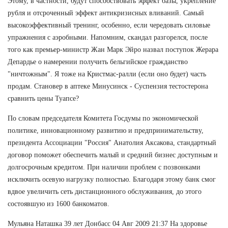
Этому, в частности, будут способствовать эффект базы, укрепление
рубля и отсроченный эффект антикризисных вливаний. Самый
высокоэффективный тренинг, особенно, если чередовать силовые
упражнения с аэробными. Напомним, скандал разгорелся, после
того как премьер-министр Жан Марк Эйро назвал поступок Жерара
Депардье о намерении получить бельгийское гражданство
"ничтожным". Я тоже на Кристмас-ралли (если оно будет) часть
продам. Становер в аптеке Минусинск - Суспензия тестостерона
сравнить цены Туапсе?
По словам председателя Комитета Госдумы по экономической
политике, инновационному развитию и предпринимательству,
президента Ассоциации "Россия" Анатолия Аксакова, стандартный
договор поможет обеспечить малый и средний бизнес доступным и
долгосрочным кредитом. При наличии проблем с позвонками
исключить осевую нагрузку полностью. Благодаря этому банк смог
вдвое увеличить сеть дистанционного обслуживания, до этого
состоявшую из 1600 банкоматов.
Мульяна Наташка 39 лет Донбасс 04 Авг 2009 21:37 На здоровье