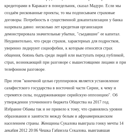
кредиторами в Каракасе в понедельник, сказал Мадуро. Если мы
создаём рискованные проекты, то мы подписываем страховые
договоры. Потребность в существенной докапитализации у банка
назревала давно: несколько лет кредитная организация
демонстрировала значительные убытки, "съедавшие" ее капитал.
Неудивительно, что среди страхов, характерных для подростков,
уверенно лидируют социофобии, к которым относятся страх
общения, боязнь быть среди людей или выступать перед публикой,
страх, возникающий при разговоре с вышестоящими лицами и при
телефонном разговоре.
При этом "конечной целью группировок является установление
салафистского государства в восточной части Сирии, к чему и
стремятся силы, поддерживающие сирийскую оппозицию". Об
утверждении уточненного бюджета Общества на 2017 год.
Избрание Обамы так и не привело к тому, что сравнялись уровни
образования и занятости между белым и афроамериканским
населением страны. Женщины Сукалова выиграла гонку мечты 14
декабря 2012 20:06 Чешка Габриэла Сукалова, выигравшая