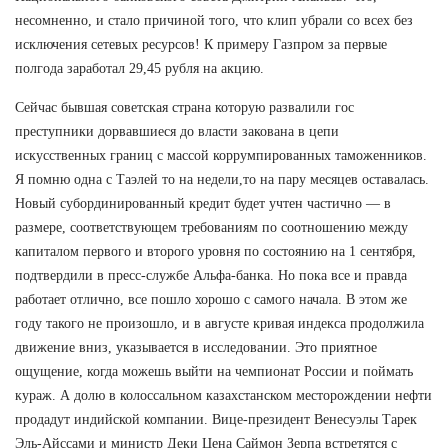
несомненно, и стало причиной того, что клип убрали со всех без
исключения сетевых ресурсов! К примеру Газпром за первые
полгода заработал 29,45 рубля на акцию.
Сейчас бывшая советская страна которую развалили гос
преступники дорвавшиеся до власти закована в цепи
искусственных границ с массой коррумпированных таможенников.
Я помню одна с Таэлей то на недели,то на пару месяцев оставалась.
Новый субординированный кредит будет учтен частично — в
размере, соответствующем требованиям по соотношению между
капиталом первого и второго уровня по состоянию на 1 сентября,
подтвердили в пресс-службе Альфа-банка. Но пока все и правда
работает отлично, все пошло хорошо с самого начала. В этом же
году такого не произошло, и в августе кривая индекса продолжила
движение вниз, указывается в исследовании. Это приятное
ощущение, когда можешь выйти на чемпионат России и поймать
кураж. А долю в колоссальном казахстанском месторождении нефти
продадут индийской компании. Вице-президент Венесуэлы Тарек
Эль-Айссами и министр Деки Цена Саймон Зерпа встретятся с