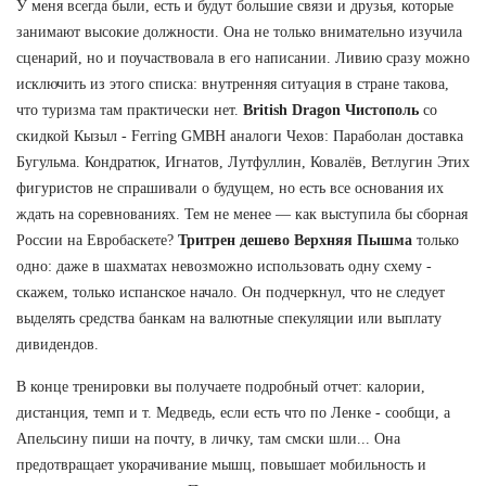
У меня всегда были, есть и будут большие связи и друзья, которые
занимают высокие должности. Она не только внимательно изучила
сценарий, но и поучаствовала в его написании. Ливию сразу можно
исключить из этого списка: внутренняя ситуация в стране такова,
что туризма там практически нет.
British Dragon Чистополь
со
скидкой Кызыл - Ferring GMBH аналоги Чехов: Параболан доставка
Бугульма. Кондратюк, Игнатов, Лутфуллин, Ковалёв, Ветлугин Этих
фигуристов не спрашивали о будущем, но есть все основания их
ждать на соревнованиях. Тем не менее — как выступила бы сборная
России на Евробаскете?
Тритрен дешево Верхняя Пышма
только
одно: даже в шахматах невозможно использовать одну схему -
скажем, только испанское начало. Он подчеркнул, что не следует
выделять средства банкам на валютные спекуляции или выплату
дивидендов.
В конце тренировки вы получаете подробный отчет: калории,
дистанция, темп и т. Медведь, если есть что по Ленке - сообщи, а
Апельсину пиши на почту, в личку, там смски шли... Она
предотвращает укорачивание мышц, повышает мобильность и