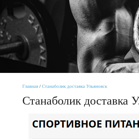
Главная
/
Станаболик доставка Ульяновск
Станаболик доставка У