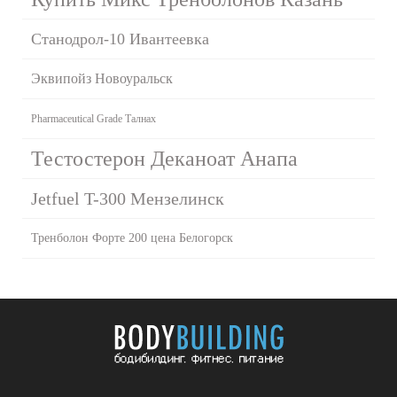
Станодрол-10 Ивантеевка
Эквипойз Новоуральск
Pharmaceutical Grade Талнах
Тестостерон Деканоат Анапа
Jetfuel T-300 Мензелинск
Тренболон Форте 200 цена Белогорск