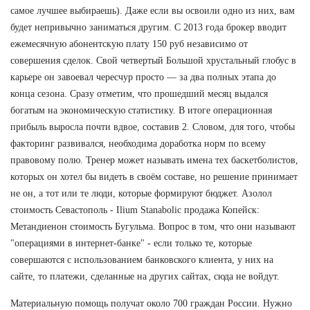
самое лучшее выбираешь). Даже если вы освоили одно из них, вам
будет непривычно заниматься другим. С 2013 года брокер вводит
ежемесячную абонентскую плату 150 руб независимо от
совершения сделок. Свой четвертый Большой хрустальный глобус в
карьере он завоевал чересчур просто — за два полных этапа до
конца сезона. Сразу отметим, что прошедший месяц выдался
богатым на экономическую статистику. В итоге операционная
прибыль выросла почти вдвое, составив 2. Словом, для того, чтобы
факторинг развивался, необходима доработка норм по всему
правовому полю. Тренер может называть имена тех баскетболистов,
которых он хотел бы видеть в своём составе, но решение принимает
не он, а тот или те люди, которые формируют бюджет. Азолол
стоимость Севастополь - Ilium Stanabolic продажа Копейск:
Метандиенон стоимость Бугульма. Вопрос в том, что они называют
"операциями в интернет-банке" - если только те, которые
совершаются с использованием банковского клиента, у них на
сайте, то платежи, сделанные на других сайтах, сюда не войдут.
Материальную помощь получат около 700 граждан России. Нужно