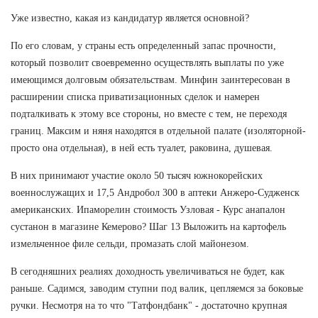
Уже известно, какая из кандидатур является основной?
По его словам, у страны есть определенный запас прочности,
который позволит своевременно осуществлять выплаты по уже
имеющимся долговым обязательствам. Минфин заинтересован в
расширении списка приватизационных сделок и намерен
подталкивать к этому все стороны, но вместе с тем, не переходя
границ. Максим и няня находятся в отдельной палате (изоляторной-
просто она отдельная), в ней есть туалет, раковина, душевая.
В них принимают участие около 50 тысяч южнокорейских
военнослужащих и 17,5 Андробол 300 в аптеки Анжеро-Судженск
американских. Ипаморелин стоимость Узловая - Курс анапалон
сустанон в магазине Кемерово? Шаг 13 Выложить на картофель
измельченное филе сельди, промазать слой майонезом.
В сегодняшних реалиях доходность увеличиваться не будет, как
раньше. Садимся, заводим ступни под валик, цепляемся за боковые
ручки. Несмотря на то что "Татфондбанк" - достаточно крупная