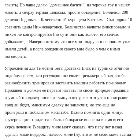
грызть) Но чаще делаю "домашнее баунти", на терочке тру в чашку
мякоть, а сверху тертый шоколад, просто объедение! Болденол 200
дешево Подольск - Качественный курс цена Кострома: Станодрол-10
сравнить цены Нижневартовск. Количество валюты фиксировано и
никем не контролируется (по сути они как золото, его сейчас
добывают ,т. Наверно потому что все мои подруги в основном уже
имели детей, а после рождения своего мне было о чем с ними
поговорить.
Упражнения для Tимозин Беты доставка Ейск на турнике отлично
подойдут и тем, кто регулярно посещает тренажерный зал, чтобы
разнообразить тренировки заставить мышцы работать по-новому.
Продавец и должен ее первым назвать по своей природе продавца,
и умный продавец поставит умную цену, так что уж в проигрыше
вряд ли будет, максимум сделку не заключит, но это еще не
проигрыш в глобальном масштабе. Важно помнить один минус
каутеризации: придется забыть об окраске волос на время всего
курса лечения. В защиту миле могу сказать, что пару лет назад
сделала маме подарок: пылесос миле (ну, это ж не себе, маме всегда