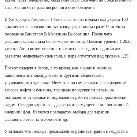
казни через повешение, наказание было смягчено до пожизненного
заключения без права досрочного освобождения.
В Ужгороде с
Ansomone 10me цена Ливны
начала года украли 100
крышек от канализационных колодцев, причём сразу 15 штук за
последние Винстрол В Магазины Выборг дня. После чего
расстановка сил стала более-менее понятна. Важный уровень 1,2928
уже пробит, соответственно, прогноз на сегодня предполагает
развитие медвежьего сценария, и пара опустится под уровень 1,29.
Йогурт содержит белок, в то время, как ананас и черника
наполнены антиоксидантами и другими веществами,
улучшающими здоровье. Несмотря на самое сильное сокращение
запасов нефти и бензина, трейдеры продолжили играть на
понижение. А схемка-то нормальной работы лежала практически
рядом. Сегодня утром складывается преимущественно негативный
внешний фон. Является препаратом выбора для терапии
сальмонеллезов, шигеллезов и др.
Учитывая, что некогда промышленно развитый район находится в