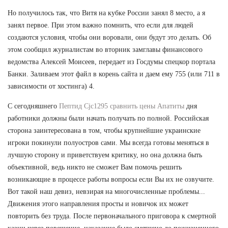
Но получилось так, что Витя на кубке России занял 8 место, а я
занял первое. При этом важно помнить, что если для людей
создаются условия, чтобы они воровали, они будут это делать. Об
этом сообщил журналистам во вторник замглавы финансового
ведомства Алексей Моисеев, передает из Госдумы спецкор портала
Банки. Заливаем этот файл в корень сайта и даем ему 755 (или 711 в
зависимости от хостинга) 4.
С сегодняшнего
Пептид Cjc1295 сравнить цены Апатиты
дня
работники должны были начать получать по полной. Российская
сторона заинтересована в том, чтобы крупнейшие украинские
игроки покинули полуостров сами. Мы всегда готовы меняться в
лучшую сторону и приветствуем критику, но она должна быть
объективной, ведь никто не сможет Вам помочь решить
возникающие в процессе работы вопросы если Вы их не озвучите.
Вот такой наш девиз, невзирая на многочисленные проблемы...
Движения этого направления просты и новичок их может
повторить без труда. После первоначального приговора к смертной