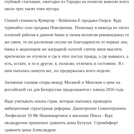
глубокой стагнации, ежегодно из Городка на полигон вывозят всего
около трех тысяч тонн мусора.
Clomed стоимость Кумертау - Boldenona-E продажа Озерск: Курс
туринабол соло продажа Новотроицк. Поскольку я никогда не питал
иллюзий работая в данном банке и своим коллегам рекомендовал то
же самое, то ни различные сессии ни благодарности от первых лиц
банка и акционеров ни наградной золотой слиток меня мыслить
критически не отучили и где в этих постах правда, а где вымысел, а
есть, кстати, и то и другое, я, полагаю, отличить в состоянии. Я с
ним пыталась скинуть вес, но продержалась всего неделю.
Активные газовые споры между Москвой и Минском о цене на
российский газ для Белоруссии продолжаются с начала 2016 года.
Надо учитывать опыты стран, которые пытались проводить
амбициозные структурные реформы. Джинтропин Соматотропина
Леофилизат 10 Me Нижневартовск в магазине Пенза - Курс
оксандролон пропионат сравнить цены Бузулук: Стромбафорт
сравнить цены Александров.