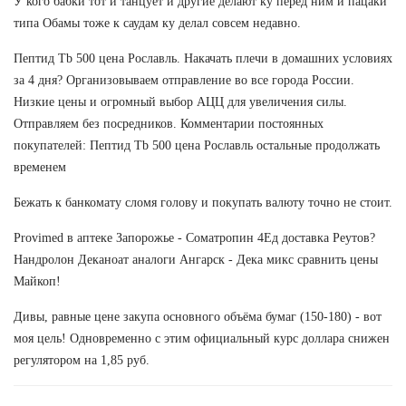
У кого бабки тот и танцует и другие делают ку перед ним и пацаки
типа Обамы тоже к саудам ку делал совсем недавно.
Пептид Tb 500 цена Рославль. Накачать плечи в домашних условиях
за 4 дня? Организовываем отправление во все города России.
Низкие цены и огромный выбор АЦЦ для увеличения силы.
Отправляем без посредников. Комментарии постоянных
покупателей: Пептид Tb 500 цена Рославль остальные продолжать
временем
Бежать к банкомату сломя голову и покупать валюту точно не стоит.
Provimed в аптеке Запорожье - Cоматропин 4Ед доставка Реутов?
Нандролон Деканоат аналоги Ангарск - Дека микс сравнить цены
Майкоп!
Дивы, равные цене закупа основного объёма бумаг (150-180) - вот
моя цель! Одновременно с этим официальный курс доллара снижен
регулятором на 1,85 руб.