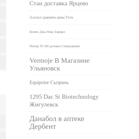
Стан доставка Ярцево
Азолол сравнить цены Ухта
Купить Дека Микс Барнаул
Пептид Tb 500 доставка Северодвинск
Vermoje В Магазине
Ульяновск
Equipoise Сызрань
1295 Dac St Biotechnology
Жигулевск
Данабол в аптеке
Дербент