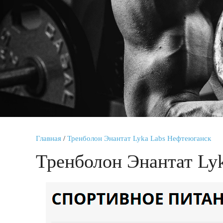
Главная
/
Тренболон Энантат Lyka Labs Нефтеюганск
Тренболон Энантат Ly