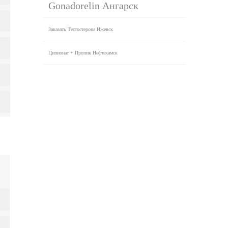
Gonadorelin Ангарск
Заказать Тестостерона Ижевск
Ципионат + Пропик Нефтекамск