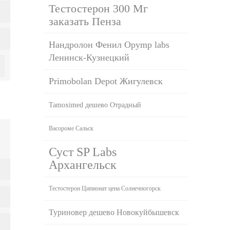
Тестостерон 300 Мг
заказать Пенза
Нандролон Фенил Opymp labs
Ленинск-Кузнецкий
Primobolan Depot Жигулевск
Tamoximed дешево Отрадный
Васороме Сальск
Суст SP Labs
Архангельск
Тестостерон Ципионат цена Солнечногорск
Туриновер дешево Новокуйбышевск