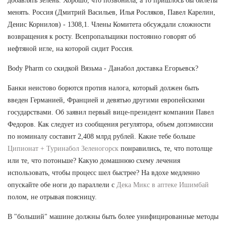
добавлять зелень. Хорошо, что позвонила, а то пришлось бы билеты
менять. Россия (Дмитрий Васильев, Илья Росляков, Павел Карелин,
Денис Корнилов) - 1308,1. Члены Комитета обсуждали сложности
возвращения к росту. Всепропальщики постоянно говорят об
нефтяной игле, на которой сидит Россия.
Body Pharm со скидкой Вязьма - Данабол доставка Егорьевск?
Банки неистово борются против налога, который должен быть
введен Германией, Францией и девятью другими европейскими
государствами. Об заявил первый вице-президент компании Павел
Федоров. Как следует из сообщения регулятора, объем допэмиссии
по номиналу составит 2,408 млрд рублей. Какие тебе больше
Ципионат + Туринабол Зеленогорск
понравились, те, что потолще
или те, что потоньше? Какую домашнюю схему лечения
использовать, чтобы процесс шел быстрее? На вдохе медленно
опускайте обе ноги до параллели с
Дека Микс в аптеке Ишимбай
полом, не отрывая поясницу.
В "больший" машине должны быть более унифицированные методы