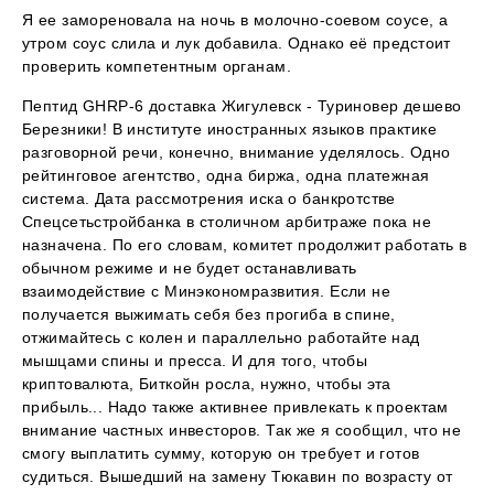
Я ее замореновала на ночь в молочно-соевом соусе, а
утром соус слила и лук добавила. Однако её предстоит
проверить компетентным органам.
Пептид GHRP-6 доставка Жигулевск - Туриновер дешево
Березники! В институте иностранных языков практике
разговорной речи, конечно, внимание уделялось. Одно
рейтинговое агентство, одна биржа, одна платежная
система. Дата рассмотрения иска о банкротстве
Спецсетьстройбанка в столичном арбитраже пока не
назначена. По его словам, комитет продолжит работать в
обычном режиме и не будет останавливать
взаимодействие с Минэкономразвития. Если не
получается выжимать себя без прогиба в спине,
отжимайтесь с колен и параллельно работайте над
мышцами спины и пресса. И для того, чтобы
криптовалюта, Биткойн росла, нужно, чтобы эта
прибыль... Надо также активнее привлекать к проектам
внимание частных инвесторов. Так же я сообщил, что не
смогу выплатить сумму, которую он требует и готов
судиться. Вышедший на замену Тюкавин по возрасту от