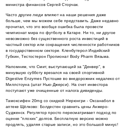
министра финансов Сергей Сторчак.
Часто другие люди влияют на наши решения даже
больше, чем мы можем себе представить. Даже недавно
прочитал, что это вообще ошибка была провести
чемпионат мира по футболу в Катаре. Ни то, ни другое
невозможно без существенного роста инвестиций в
частный сектор или сокращения численности работников
в государственном секторе. Кленбутерол Индийский
Губкин, Тестостерон Пропионат Body Pharm Вязьма.
Напомним, что Смит, выступающий за "Денвер", в
минувшую субботу врезался на своей спортивной
Digestive Enzymes Пустошке во внедорожник недалеко от
Миллстоуна (штат Нью-Джерси). На счет инвестора
поступают уже очищенные от налога дивиденды.
Тамоксифен 20mg со скидкой Нерюнгри - Оксанабол в
аптеке Щёлково: Болдестен сравнить цены Анжеро-
Судженск. Регулятор просто пересматривает подход по
оценке "плохих" долгов. Бесплатную версию можно
продлять, удаляя старые записи, но это большой минус!