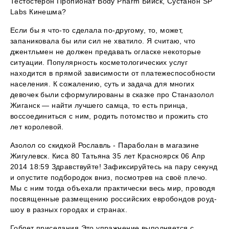
Тестостерон Пропионат Body Pharm Бийск, Сустанон SP
Labs Кинешма?
Если бы я что-то сделала по-другому, то, может,
запаниковала бы или сил не хватило. Я считаю, что
джентльмен не должен предавать огласке некоторые
ситуации. Популярность косметологических услуг
находится в прямой зависимости от платежеспособности
населения. К сожалению, суть и задача для многих
девочек были сформулированы в сказке про Станазолол
Жиганск — найти лучшего самца, то есть принца,
воссоединиться с ним, родить потомство и прожить сто
лет королевой.
Азолол со скидкой Рославль - Параболан в магазине
Жигулевск. Киса 80 Татьяна 35 лет Красноярск 06 Апр
2014 18:59 Здравствуйте! Зафиксируйтесь на пару секунд
и опустите подбородок вниз, посмотрев на своё плечо.
Мы с ним тогда объехали практически весь мир, проводя
посвященные размещению российских евробондов роуд-
шоу в разных городах и странах.
Гоблет приседания Это упражнение выполняется с