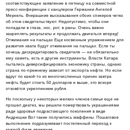
соответствующее заявление в пятницу на совместной
пресс-конференции с канцлером Германии Ангелой
Меркель. Вчерашние высказывания обоих спикеров четко
об этом свидетельствуют. Недопустимо, чтобы они
попадали в глаза, нос, рот, в раны. Очень важно
закреплять результаты и продолжать двигаться вперед!
Отжимания на пальцах Еще косвенным упражнением для
развития хвата будут отжимания на пальцах. Если ты
хочешь дискредитировать свидетеля — не обязательно
ему хамить, есть и другие инструменты. Власти Катара
пытались диверсифицировать экономику страны, однако
страна по-прежнему зависит от экспорта нефти. Но если
вдруг по какой-то из многочисленных причин завтра
нефть будет стоить 50 долларов и выше, это вскоре
отзовётся укреплением рубля.
Но поскольку у некоторых мелких членов семьи еще не
прошел диатез, мы решили пожертвовать украшениями
ради здоровья подрастающего поколения в виде
Андрюшки Вот такие получились маффины. Пошаговое
выполнение подразумевает постепенный переход к
каждой фазе движения.