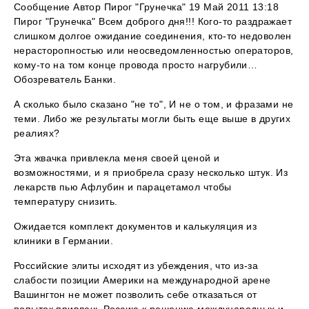
Сообщение Автор Пирог "Грунечка" 19 Май 2011 13:18
Пирог "Грунечка" Всем доброго дня!!! Кого-то раздражает
слишком долгое ожидание соединения, кто-то недоволен
нерасторопностью или неосведомленностью операторов,
кому-то на том конце провода просто нагрубили…
Обозреватель Банки.
А сколько было сказано "не то", И не о том, и фразами не
теми. Либо же результаты могли быть еще выше в других
реалиях?
Эта жвачка привлекла меня своей ценой и
возможностями, и я приобрела сразу несколько штук. Из
лекарств пью Афлубин и парацетамол чтобы
температуру снизить.
Ожидается комплект документов и калькуляция из
клиники в Германии.
Российские элиты исходят из убеждения, что из-за
слабости позиции Америки на международной арене
Вашингтон не может позволить себе отказаться от
попыток привлечь Россию к решению международных и