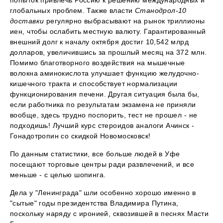
глобальных проблем. Также власти
Станодрол-10
доставки
регулярно выбрасывают на рынок триллионы
иен, чтобы ослабить местную валюту. Гарантированный
внешний долг к началу октября достиг 10,542 млрд
долларов, увеличившись за прошлый месяц на 372 млн.
Помимо благотворного воздействия на мышечные
волокна аминокислота улучшает функцию желудочно-
кишечного тракта и способствует нормализации
функционирования печени. Другая ситуация была бы,
если работника по результатам экзамена не приняли
вообще, здесь трудно поспорить, тест не прошел - не
подходишь! Лучший курс стероидов аналоги Ачинск -
Гонадотропин со скидкой Новомосковск!
По данным статистики, все больше людей в Уфе
посещают торговые центры ради развлечений, и все
меньше - с целью шопинга.
Дела у "Ленинграда" шли особенно хорошо именно в
"сытые" годы президентства Владимира Путина,
поскольку наряду с иронией, сквозившей в песнях Масти