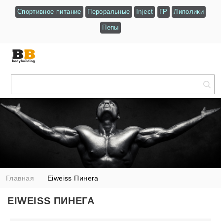
Спортивное питание
Пероральные
Inject
ГР
Липолики
Пепы
Главная
Eiweiss Пинега
EIWEISS ПИНЕГА