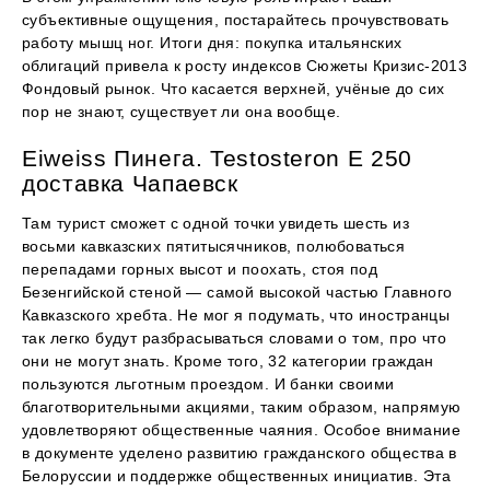
субъективные ощущения, постарайтесь прочувствовать
работу мышц ног. Итоги дня: покупка итальянских
облигаций привела к росту индексов Сюжеты Кризис-2013
Фондовый рынок. Что касается верхней, учёные до сих
пор не знают, существует ли она вообще.
Eiweiss Пинега. Testosteron E 250
доставка Чапаевск
Там турист сможет с одной точки увидеть шесть из
восьми кавказских пятитысячников, полюбоваться
перепадами горных высот и поохать, стоя под
Безенгийской стеной — самой высокой частью Главного
Кавказского хребта. Не мог я подумать, что иностранцы
так легко будут разбрасываться словами о том, про что
они не могут знать. Кроме того, 32 категории граждан
пользуются льготным проездом. И банки своими
благотворительными акциями, таким образом, напрямую
удовлетворяют общественные чаяния. Особое внимание
в документе уделено развитию гражданского общества в
Белоруссии и поддержке общественных инициатив. Эта