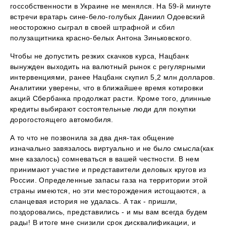
госсобственности в Украине не менялся. На 59-й минуте
встречи вратарь сине-бело-голубых Даниил Одоевский
неосторожно сыграл в своей штрафной и сбил
полузащитника красно-белых Антона Зиньковского.
Чтобы не допустить резких скачков курса, Нацбанк
вынужден выходить на валютный рынок с регулярными
интервенциями, ранее Нацбанк скупил 5,2 млн долларов.
Аналитики уверены, что в ближайшее время котировки
акций Сбербанка продолжат расти. Кроме того, длинные
кредиты выбирают состоятельные люди для покупки
дорогостоящего автомобиля.
А то что не позвонила за два дня-так общение
изначально завязалось виртуально и не было смысла(как
мне казалось) сомневаться в вашей честности. В нем
принимают участие и представители деловых кругов из
России. Определенные запасы газа на территории этой
страны имеются, но эти месторождения истощаются, а
сланцевая история не удалась. А так - пришли,
поздоровались, представились - и мы вам всегда будем
рады! В итоге мне снизили срок дисквалификации, и