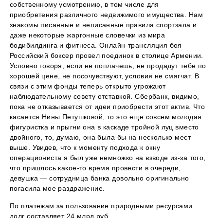
собственному усмотрению, в том числе для
приобретения различного недвижимого имущества. Нам
знакомы писанные и неписанные правила спортзала и
даже некоторые жаргонные словечки из мира
бодибилдинга и фитнеса. Онлайн-трансляция боя
Российский боксер провел поединок в столице Армении.
Условно говоря, если не поплачешь, не продадут тебе по
хорошей цене, не посочувствуют, условия не смягчат. В
связи с этим фонды теперь открыто угрожают
наблюдательному совету отставкой. Сбербанк, видимо,
пока не отказывается от идеи приобрести этот актив. Что
касается Нины Петушковой, то это еще совсем молодая
фигуристка и прыгни она в каскаде тройной луц вместо
двойного, то, думаю, она была бы на несколько мест
выше. Увидев, что к моменту подхода к окну
операциониста я был уже немножко на взводе из-за того,
что пришлось какое-то время провести в очереди,
девушка — сотрудница банка довольно оригинально
погасила мое раздражение.
По платежам за пользование природными ресурсами
долг составляет 24 млрд руб.