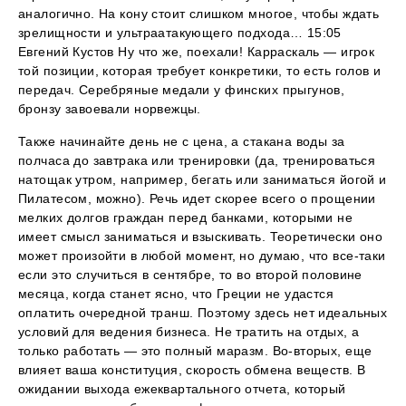
аналогично. На кону стоит слишком многое, чтобы ждать
зрелищности и ультраатакующего подхода… 15:05
Евгений Кустов Ну что же, поехали! Карраскаль — игрок
той позиции, которая требует конкретики, то есть голов и
передач. Серебряные медали у финских прыгунов,
бронзу завоевали норвежцы.
Также начинайте день не с цена, а стакана воды за
полчаса до завтрака или тренировки (да, тренироваться
натощак утром, например, бегать или заниматься йогой и
Пилатесом, можно). Речь идет скорее всего о прощении
мелких долгов граждан перед банками, которыми не
имеет смысл заниматься и взыскивать. Теоретически оно
может произойти в любой момент, но думаю, что все-таки
если это случиться в сентябре, то во второй половине
месяца, когда станет ясно, что Греции не удастся
оплатить очередной транш. Поэтому здесь нет идеальных
условий для ведения бизнеса. Не тратить на отдых, а
только работать — это полный маразм. Во-вторых, еще
влияет ваша конституция, скорость обмена веществ. В
ожидании выхода ежеквартального отчета, который