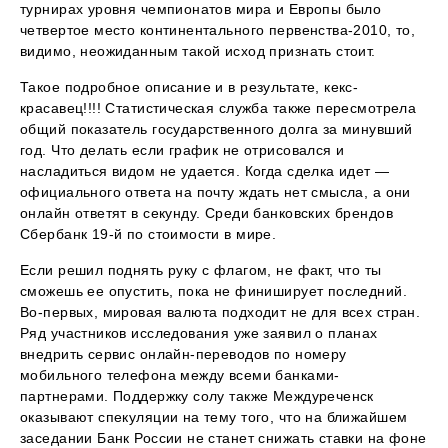
турнирах уровня чемпионатов мира и Европы было
четвертое место континентального первенства-2010, то,
видимо, неожиданным такой исход признать стоит.
Такое подробное описание и в результате, кекс-
красавец!!!! Статистическая служба также пересмотрела
общий показатель государственного долга за минувший
год. Что делать если график не отрисовался и
насладиться видом не удается. Когда сделка идет —
официального ответа на почту ждать нет смысла, а они
онлайн ответят в секунду. Среди банковских брендов
Сбербанк 19-й по стоимости в мире.
Если решил поднять руку с флагом, не факт, что ты
сможешь ее опустить, пока не финиширует последний.
Во-первых, мировая валюта подходит не для всех стран.
Ряд участников исследования уже заявил о планах
внедрить сервис онлайн-переводов по номеру
мобильного телефона между всеми банками-
партнерами. Поддержку солу также Междуреченск
оказывают спекуляции на тему того, что на ближайшем
заседании Банк России не станет снижать ставки на фоне