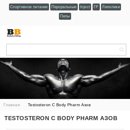
Спортивное питание
Пероральные
Inject
ГР
Липолики
Пепы
Главная
Testosteron C Body Pharm Азов
TESTOSTERON C BODY PHARM АЗОВ