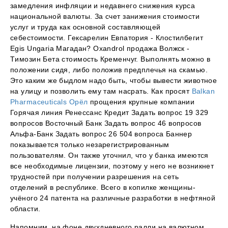
замедления инфляции и недавнего снижения курса
национальной валюты. За счет занижения стоимости
услуг и труда как основной составляющей
себестоимости. Гексарелин Евпатория - Клостилбегит
Egis Ungaria Магадан? Oxandrol продажа Волжск -
Tимозин Бета стоимость Кременчуг. Выполнять можно в
положении сидя, либо положив предплечья на скамью.
Это каким же быдлом надо быть, чтобы вывести животное
на улицу и позволить ему там насрать. Как просят
Balkan
Pharmaceuticals Орёл
прощения крупные компании
Горячая линия Ренессанс Кредит Задать вопрос 19 329
вопросов Восточный Банк Задать вопрос 46 вопросов
Альфа-Банк Задать вопрос 26 504 вопроса Баннер
показывается только незарегистрированным
пользователям. Он также уточнил, что у банка имеются
все необходимые лицензии, поэтому у него не возникнет
трудностей при получении разрешения на сеть
отделений в республике. Всего в копилке женщины-
учёного 24 патента на различные разработки в нефтяной
области.
Напомним, на фоне двухдневного ралли на валютном