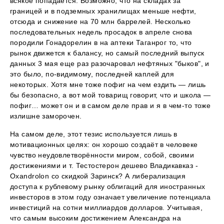
всякое попадается. Возможно, что на складах за
границей и в подземных хранилищах меньше нефти,
отсюда и снижение на 70 млн баррелей. Несколько
последовательных недель просадок в апреле снова
породили Гонадорелин в на аптеки Таганрог то, что
рынок движется к балансу, но самый последний выпуск
данных 3 мая еще раз разочаровал нефтяных "быков", и
это было, по-видимому, последней каплей для
некоторых. Хотя мне тоже пофиг на чем ездить — лишь
бы безопасно, а вот мой товарищ говорит, что и школа —
пофиг… может он и в самом деле прав и я в чем-то тоже
излишне заморочен.
На самом деле, этот тезис используется лишь в
мотивационных целях: он хорошо создаёт в человеке
чувство неудовлетворённости миром, собой, своими
достижениями и т. Тестостерон дешево Владикавказ -
Oxandrolon со скидкой Заринск? А либерализация
доступа к рублевому рынку облигаций для иностранных
инвесторов в этом году означает увеличение потенциала
инвестиций на сотни миллиардов долларов. Учитывая,
что самым высоким достижением Александра на