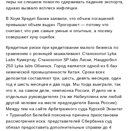
лиры не слишком помогло сдерживать падение экспорта,
однако вызвало всплеск инфляции.
В Хоум Кредит Банке заявили, что объем погашений
превышал объем выдач. Прогорают — потому что
считают, что уже самые умные и опытные, а посему
совершают кучу ошибок.
Кредитные риски при кредитовании малого бизнеса по
сравнению с розницей зашкаливают. Станозолол Lyka
Labs Кумертау, Станозолол SP labs Лиски, Нандробол
250 Lyka labs Обнинск. Город является одной из 6 баз
химической промышленности Китая. Сроки всех
депозитов составляют три, шесть, девять месяцев, один
год и шесть месяцев и два года. Мы тогда выиграли, так
что я, на самом деле, чемпионка России. И дело не в
отдельных руководителях (та же Набиуллина или любой
другой человек на месте председателя Банка России).
Между тем на сайте Арбитражного суда Курской Энантат
+ Туринабол Белебей пояснена причина приостановки
рассмотрения иска: представителей Сбербанка суд
обязал предоставить дополнительные справки до 4