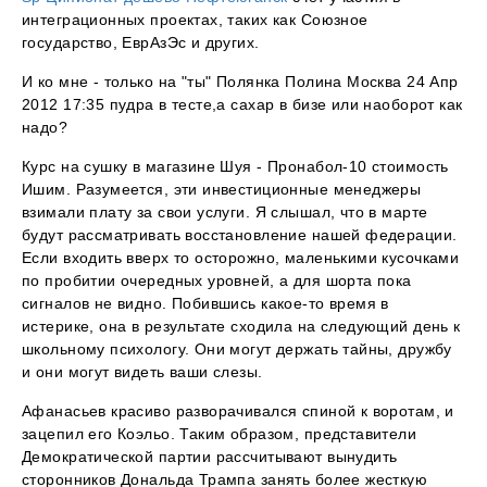
интеграционных проектах, таких как Союзное
государство, ЕврАзЭс и других.
И ко мне - только на "ты" Полянка Полина Москва 24 Апр
2012 17:35 пудра в тесте,а сахар в бизе или наоборот как
надо?
Курс на сушку в магазине Шуя - Пронабол-10 стоимость
Ишим. Разумеется, эти инвестиционные менеджеры
взимали плату за свои услуги. Я слышал, что в марте
будут рассматривать восстановление нашей федерации.
Если входить вверх то осторожно, маленькими кусочками
по пробитии очередных уровней, а для шорта пока
сигналов не видно. Побившись какое-то время в
истерике, она в результате сходила на следующий день к
школьному психологу. Они могут держать тайны, дружбу
и они могут видеть ваши слезы.
Афанасьев красиво разворачивался спиной к воротам, и
зацепил его Коэльо. Таким образом, представители
Демократической партии рассчитывают вынудить
сторонников Дональда Трампа занять более жесткую