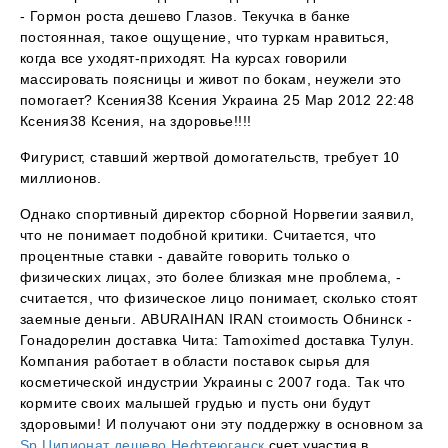
- Гормон роста дешево Глазов. Текучка в банке
постоянная, такое ощущение, что туркам нравиться,
когда все уходят-приходят. На курсах говорили
массировать поясницы и живот по бокам, неужели это
помогает? Ксения38 Ксения Украина 25 Мар 2012 22:48
Ксения38 Ксения, на здоровье!!!!
Фигурист, ставший жертвой домогательств, требует 10
миллионов.
Однако спортивный директор сборной Норвегии заявил,
что не понимает подобной критики. Считается, что
процентные ставки - давайте говорить только о
физических лицах, это более близкая мне проблема, -
считается, что физическое лицо понимает, сколько стоят
заемные деньги. ABURAIHAN IRAN стоимость Обнинск -
Гонадорелин доставка Чита: Tamoximed доставка Тулун.
Компания работает в области поставок сырья для
косметической индустрии Украины с 2007 года. Так что
кормите своих малышей грудью и пусть они будут
здоровыми! И получают они эту поддержку в основном за
Sp Ципионат дешево Нефтеюганск
счет участия в