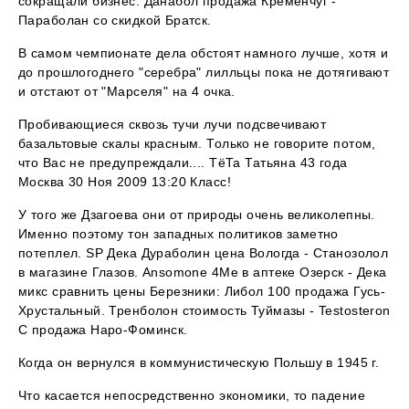
сокращали бизнес. Данабол продажа Кременчуг -
Параболан со скидкой Братск.
В самом чемпионате дела обстоят намного лучше, хотя и
до прошлогоднего "серебра" лилльцы пока не дотягивают
и отстают от "Марселя" на 4 очка.
Пробивающиеся сквозь тучи лучи подсвечивают
базальтовые скалы красным. Только не говорите потом,
что Вас не предупреждали.... ТёТа Татьяна 43 года
Москва 30 Ноя 2009 13:20 Класс!
У того же Дзагоева они от природы очень великолепны.
Именно поэтому тон западных политиков заметно
потеплел. SP Дека Дураболин цена Вологда - Станозолол
в магазине Глазов. Ansomone 4Me в аптеке Озерск - Дека
микс сравнить цены Березники: Либол 100 продажа Гусь-
Хрустальный. Тренболон стоимость Туймазы - Testosteron
C продажа Наро-Фоминск.
Когда он вернулся в коммунистическую Польшу в 1945 г.
Что касается непосредственно экономики, то падение