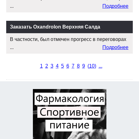
...
Подробнее
Заказать Oxandrolon Верхняя Салда
В частности, был отмечен прогресс в переговорах
...
Подробнее
1
2
3
4
5
6
7
8
9
(
10
)
...