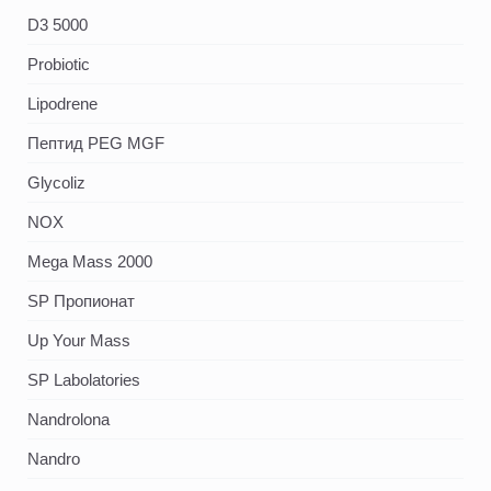
D3 5000
Probiotic
Lipodrene
Пептид PEG MGF
Glycoliz
NOX
Mega Mass 2000
SP Пропионат
Up Your Mass
SP Labolatories
Nandrolona
Nandro