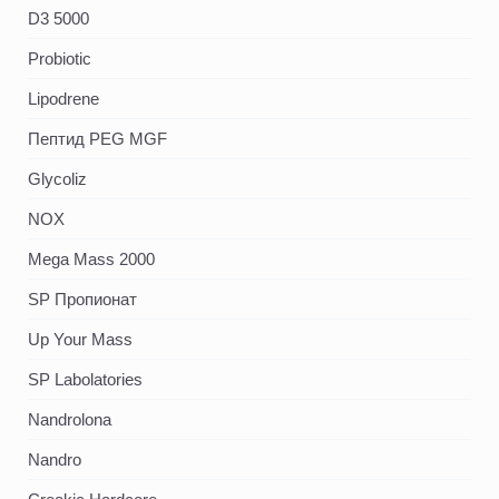
D3 5000
Probiotic
Lipodrene
Пептид PEG MGF
Glycoliz
NOX
Mega Mass 2000
SP Пропионат
Up Your Mass
SP Labolatories
Nandrolona
Nandro