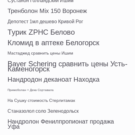
Сустанон Голландский Ишим
Тренболон Mix 150 Воронеж
Депотест 1мл дешево Кривой Рог
Турик ZPHC Белово
Кломид в аптеке Белогорск
Мастаджед сравнить цены Ишим
Bayer Schering сравнить цены Усть-
Каменогорск
Нандродон деканоат Находка
Примоболан + Дека Сортавала
На Сушку стоимость Стерлитамак
Станазолол соло Зеленодольск
Нандролон Фенилпропионат продажа
Уфа