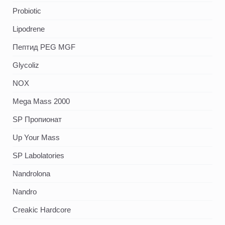
Probiotic
Lipodrene
Пептид PEG MGF
Glycoliz
NOX
Mega Mass 2000
SP Пропионат
Up Your Mass
SP Labolatories
Nandrolona
Nandro
Creakic Hardcore