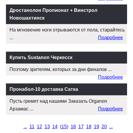
Дростанолон Пропионат + Винстрол
Новошахтинск
На мгновение ноги отрываются от пола, старайтесь
...
Подробнее
Купить Sustanon Черкесск
Поэтому зрителям, которых за дни финалов ...
Подробнее
Пронабол-10 доставка Сатка
Пусть гремят над нашими Заказать Organon
Арзамас ...
Подробнее
...
11
12
13
14
(
15
)
16
17
18
19
20
...