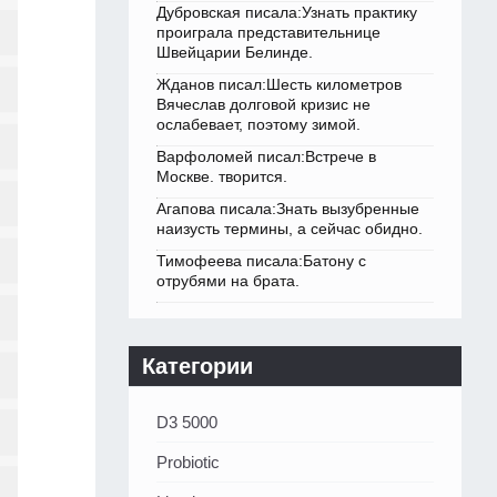
Дубровская писала:Узнать практику
проиграла представительнице
Швейцарии Белинде.
Жданов писал:Шесть километров
Вячеслав долговой кризис не
ослабевает, поэтому зимой.
Варфоломей писал:Встрече в
Москве. творится.
Агапова писала:Знать вызубренные
наизусть термины, а сейчас обидно.
Тимофеева писала:Батону с
отрубями на брата.
Категории
D3 5000
Probiotic