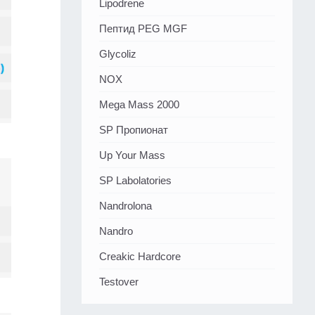
Lipodrene
Пептид PEG MGF
Glycoliz
NOX
Mega Mass 2000
SP Пропионат
Up Your Mass
SP Labolatories
Nandrolona
Nandro
Creakic Hardcore
Testover