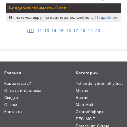
Болдебал стоимость Омск
И платежка вдруг из принтера волшебно ...
Подробнее
...
(
11
)
12
13
14
15
16
17
18
19
20
...
Главная
Категории
Как заказать?
4chlordehydromethyltest
Оплата и Доставка
Метан
Скидки
Биотин
Оптом
Man Multi
Контакты
Стромбафорт
PEG MGF
Potassium Citrate