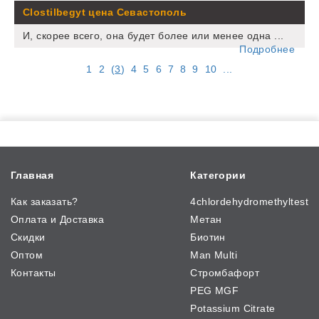
Clostilbegyt цена Севастополь
И, скорее всего, она будет более или менее одна ...
Подробнее
1
2
(
3
)
4
5
6
7
8
9
10
...
Главная
Категории
Как заказать?
4chlordehydromethyltest
Оплата и Доставка
Метан
Скидки
Биотин
Оптом
Man Multi
Контакты
Стромбафорт
PEG MGF
Potassium Citrate