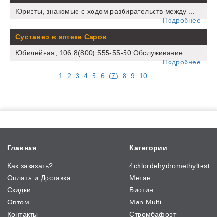
Юристы, знакомые с ходом разбирательств между ...
Подробнее
Суставер в аптеке Саров
Юбилейная, 106 8(800) 555-55-50 Обслуживание ...
Подробнее
1
2
3
4
5
6
(
7
)
8
9
10
...
Главная
Категории
Как заказать?
4chlordehydromethyltest
Оплата и Доставка
Метан
Скидки
Биотин
Оптом
Man Multi
Контакты
Стромбафорт