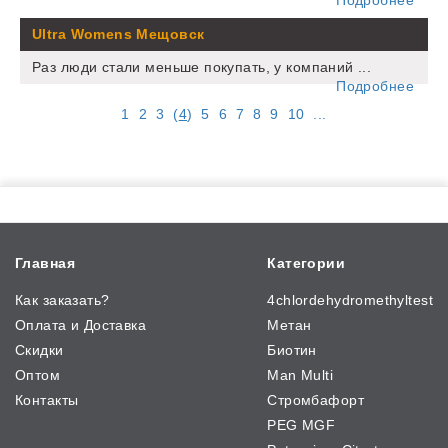
Ultra Womens Мещовск
Раз люди стали меньше покупать, у компаний ...
Подробнее
1
2
3
(
4
)
5
6
7
8
9
10
...
Главная
Категории
Как заказать?
4chlordehydromethyltest
Оплата и Доставка
Метан
Скидки
Биотин
Оптом
Man Multi
Контакты
Стромбафорт
PEG MGF