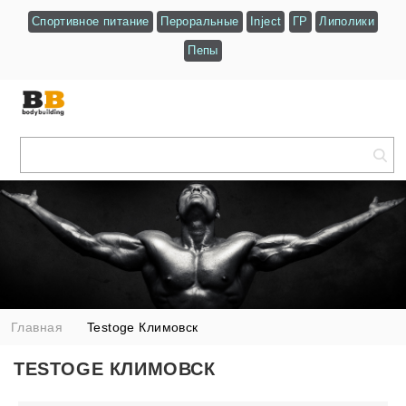
Спортивное питание
Пероральные
Inject
ГР
Липолики
Пепы
Главная
Testoge Климовск
TESTOGE КЛИМОВСК