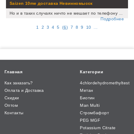
Saizen 10me доставка Невинномысск
Но и в таких случаях ничто не мешает по телефону ...
Подробнее
1
2
3
4
5
(
6
)
7
8
9
10
...
Главная
Категории
Как заказать?
4chlordehydromethyltest
Оплата и Доставка
Метан
Скидки
Биотин
Оптом
Man Multi
Контакты
Стромбафорт
PEG MGF
Potassium Citrate