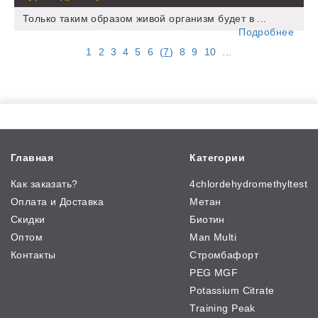
Только таким образом живой организм будет в ...
Подробнее
1
2
3
4
5
6
(
7
)
8
9
10
...
Главная
Категории
Как заказать?
4chlordehydromethyltest
Оплата и Доставка
Метан
Скидки
Биотин
Оптом
Man Multi
Контакты
Стромбафорт
PEG MGF
Potassium Citrate
Training Peak