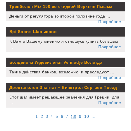
Тренболон Mix 150 со скидкой Верхняя Пышма
Деньги от регулятора во второй половине года ...
Подробнее
Bpi Sports Шарыпово
К Вам и Вашему мнению я отношусь купить большим
...
Подробнее
Болденона Ундесиленат Vermodje Вологда
Такие действия банков, возможно, и преследуют ...
Подробнее
Дростанолон Энантат + Винстрол Сергиев Посад
Этот шаг имеет решающее значения для Греции, для
...
Подробнее
1
2
3
4
5
6
7
(
8
)
9
10
...